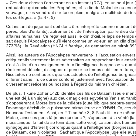
« Ces deux choses t’arriveront en un instant (RG‘), en un seul jou
redoutable qui conclut les Prophètes, cf. la fin de Malachie ou encore 
veuvage ; elles viendront sur toi en plein, malgré la multitude de t
tes sortilèges. » (Is 47, 9)
Cet instant du jugement doit donc être interprété comme moment de 
pères, plus d’enfants), autrement dit de l’interruption par le dieu 
affaires humaines. Ce rega‘ est aussi le clin d’œil, le laps de tem
sait depuis l’Apocalypse qu’il vient comme un voleur, en un clin d’œ
273(93) : la Révélation (HNGLH
hanigla
, de gématries en miroir 39/
Ainsi, les auteurs de l’Apocalypse renversent-ils l’accusation enver
critiquent-ils vertement leurs adversaires en rapprochant leur ense
c’est-à-dire d’un enseignement à « l’intelligence borgnesse » quant
réellement déceler, distinguer et penser ce temps subtil entre tous, 
Nicolaïtes ne sont autres que ces adeptes de l’intelligence borgnesse
diffèrent sans fin, ce qui se confond justement avec l’accusation de 
diversement réticents ou hostiles à l’égard du midrash chrétien.
De plus, Tikunê Zohar 142b identifie ces fils de Balaam (seule mentio
une est déjà un signe) aux deux magiciens égyptiens Yanis et Yambr
s’opposèrent à Moïse lors de la célèbre joute biblique sceptre-serp
l’avantage décisif de la puissance miraculeuse de YHWH. Or, ces de
Nouveau Testament. Ainsi, en 2 Timothée 3, 8 Paul dit : « de mêm
Moïse, ainsi ces gens-là [mais qui donc ?] s’opposent à la vérité [la
messianique, le fait de se tenir dans cette voie], ce sont des hum
synagogues d’Israël !] corrompus quant à l’intelligence [borgnesse, v
de Balaam, des Nicolaïtes ! Sachant que l’Apocalypse juge elle aus