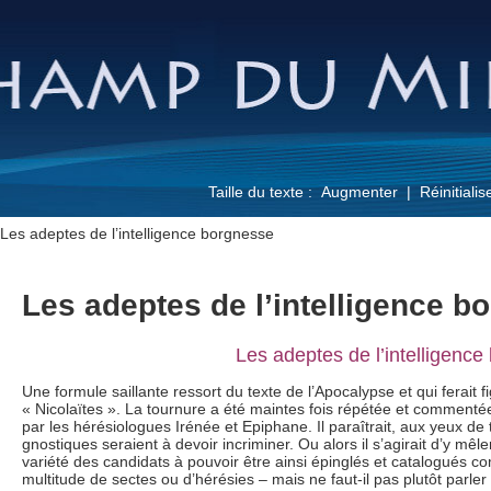
Taille du texte :
Augmenter
Réinitialis
Les adeptes de l’intelligence borgnesse
Les adeptes de l’intelligence b
Les adeptes de l’intelligenc
Une formule saillante ressort du texte de l’Apocalypse et qui ferait 
« Nicolaïtes ». La tournure a été maintes fois répétée et commenté
par les hérésiologues Irénée et Epiphane.
Il paraîtrait, aux yeux d
gnostiques seraient à devoir incriminer. Ou alors il s’agirait d’y mêler
variété des candidats à pouvoir être ainsi épinglés et catalogués c
multitude de sectes ou d’hérésies – mais ne faut-il pas plutôt parler