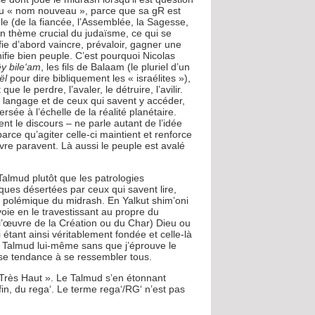
au « nom nouveau », parce que sa gR est
e (de la fiancée, l’Assemblée, la Sagesse,
n thème crucial du judaïsme, ce qui se
fie d’abord vaincre, prévaloir, gagner une
nifie bien peuple. C’est pourquoi Nicolas
y bile‘am
, les fils de Balaam (le pluriel d’un
aël
pour dire bibliquement les « israélites »),
 le perdre, l’avaler, le détruire, l’avilir.
u langage et de ceux qui savent y accéder,
sée à l’échelle de la réalité planétaire.
nt le discours – ne parle autant de l’idée
rce qu’agiter celle-ci maintient et renforce
vre paravent. Là aussi le peuple est avalé
Talmud plutôt que les patrologies
ques désertées par ceux qui savent lire,
 polémique du midrash. En Yalkut shim’oni
nvoie en le travestissant au propre du
 l’œuvre de la Création ou du Char) Dieu ou
-ci étant ainsi véritablement fondée et celle-là
le Talmud lui-même sans que j’éprouve le
euse tendance à se ressembler tous.
u Très Haut ». Le Talmud s’en étonnant
a fin, du rega‘. Le terme rega‘/RG‘ n’est pas