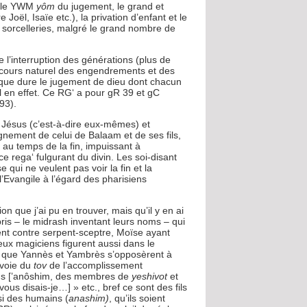
r (le YWM
yôm
du jugement, le grand et
Joël, Isaïe etc.), la privation d’enfant et le
es sorcelleries, malgré le grand nombre de
l’interruption des générations (plus de
du cours naturel des engendrements et des
ps que dure le jugement de dieu dont chacun
il en effet. Ce RG‘ a pour gR 39 et gC
93).
s Jésus (c’est-à-dire eux-mêmes) et
ignement de celui de Balaam et de ses fils,
 au temps de la fin, impuissant à
ce rega‘ fulgurant du divin. Les soi-disant
 qui ne veulent pas voir la fin et la
l’Evangile à l’égard des pharisiens
n que j’ai pu en trouver, mais qu’il y en ai
is – le midrash inventant leurs noms – qui
ent contre serpent-sceptre, Moïse ayant
ux magiciens figurent aussi dans le
e que Yannès et Yambrès s’opposèrent à
 voie du
tov
de l’accomplissement
ains [’anôshim, des membres de
yeshivot
et
ous disais-je…] » etc., bref ce sont des fils
si des humains (
anashim)
, qu’ils soient