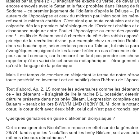
lapidés par la grêle (BRD anagramme exacte du verbe, de davar DBR)
encore envoyés avec le Satan et le faux prophète dans l’étang de f
Sodome – ce premier jugement de l’idolâtrie d’après le Déluge –, j’
auteurs de l’Apocalypse et ceux du midrash paulinien sont les même
refusent le midrash chrétien. C’est ainsi que toute confusion est dis
colportée dès les premiers hérésiologues de l’Occident chrétien et q
dissonance majeure entre Paul et l’Apocalypse ou entre des gnostiqu
non ! Les fils de Balaam sont à chercher du côté des rabbis oppos
principe de la recréation divine, par exemple chez un certain Rabbi
dans sa bouche que, selon certains pans du Talmud, fut mis la paro
évangéliques enjoignant de les laisser brûler en cas d’incendie etc
pour autant connues, car là encore il ne faut pas prendre ces chos
rappeler qu’il en va ici de cet arsenic métaphorique – étrangement d
qu’est le langage de la polémique.
Mais il est temps de conclure en réinjectant le terme de notre rétro
toute postérité en inventant cet art subtile) dans l’hébreu de l’Apoca
Tout d’abord, Ap. 2, 15 nomme les adversaires comme les détenant
ce « les détenant » il s’agirait de lire la racine B‘L, posséder, déteni
détruire présente dans nos bnêy Bileam. L’expression complète des 
Balaam » serait dès lors B‘WLYM LMD (H)BNY BL‘M dont la notariqu
cœur, le cœur écrit avec deux bêth, celui qui n’est pas circoncis, sy
Quelques gématries en guise d’afikoman dionysiaque ?
Cet « enseigner des Nicolaïtes » repose en effet sur de la gématrie
29/74, tandis que les Nicolaïtes sont les bnêy Bile‘am, soit avec ar
mêmes réseaux gématriques !