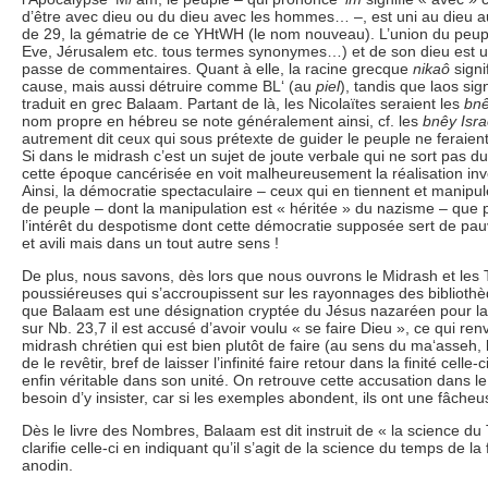
d’être avec dieu ou du dieu avec les hommes… –, est uni au dieu 
de 29, la gématrie de ce YHtWH (le nom nouveau). L’union du peupl
Eve, Jérusalem etc. tous termes synonymes…) et de son dieu est u
passe de commentaires. Quant à elle, la racine grecque
nikaô
signi
cause, mais aussi détruire comme BL‘ (au
piel
), tandis que laos sig
traduit en grec Balaam. Partant de là, les Nicolaïtes seraient les
bnê
nom propre en hébreu se note généralement ainsi, cf. les
bnêy Isr
autrement dit ceux qui sous prétexte de guider le peuple ne feraient que
Si dans le midrash c’est un sujet de joute verbale qui ne sort pas d
cette époque cancérisée en voit malheureusement la réalisation inver
Ainsi, la démocratie spectaculaire – ceux qui en tiennent et manipule
de peuple – dont la manipulation est « héritée » du nazisme – que pa
l’intérêt du despotisme dont cette démocratie supposée sert de pau
et avili mais dans un tout autre sens !
De plus, nous savons, dès lors que nous ouvrons le Midrash et les 
poussiéreuses qui s’accroupissent sur les rayonnages des bibliothè
que Balaam est une désignation cryptée du Jésus nazaréen pour la
sur Nb. 23,7 il est accusé d’avoir voulu « se faire Dieu », ce qui re
midrash chrétien qui est bien plutôt de faire (au sens du ma‘asseh,
de le revêtir, bref de laisser l’infinité faire retour dans la finité celle
enfin véritable dans son unité. On retrouve cette accusation dans 
besoin d’y insister, car si les exemples abondent, ils ont une fâch
Dès le livre des Nombres, Balaam est dit instruit de « la science d
clarifie celle-ci en indiquant qu’il s’agit de la science du temps de l
anodin.