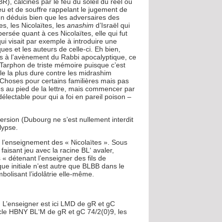
, calcinés par le feu du soleil du réel ou
eu et de souffre rappelant le jugement de
en déduis bien que les adversaires des
s, les Nicolaïtes, les
anashim
d’Israël qui
persée quant à ces Nicolaïtes, elle qui fut
ui visait par exemple à introduire une
es et les auteurs de celle-ci. Eh bien,
és à l’avènement du Rabbi apocalyptique, ce
 Tarphon de triste mémoire puisque c’est
le la plus dure contre les midrashim
. Choses pour certains familières mais pas
es au pied de la lettre, mais commencer par
électable pour qui a foi en pareil poison –
version (Dubourg ne s’est nullement interdit
lypse.
 l’enseignement des « Nicolaïtes ». Sous
r faisant jeu avec la racine BL‘ avaler,
« détenant l’enseigner des fils de
e initiale n’est autre que BLBB dans le
mbolisant l’idolâtrie elle-même.
. L’enseigner est ici LMD de gR et gC
ticle HBNY BL‘M de gR et gC 74/2(0)9, les