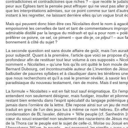
contradictoires et contradictoires que riches ? – que recèle le judaïs
peur aux Eglises tant la pensée peut effrayer qui ne veut pas aller 
que les interprétations admises, sur ce point comme sur tant d’autre
instant à les regretter, ne laissant derrière elles qu’un vague brui
Mais qui peuvent donc bien être ces Nicolaïtes dont le nom à agacé
empoisonné les cervelles de tant et tant de commentateurs impropre
admirable distillé par la langue du midrash et qui a pour nom « pol
préférer ce poivre, ce sel, ce piment – que dis-je, ce
pilpul
! – aux f
bonnement à côté du sujet ?
La seconde question est sans doute affaire de goût, mais l’on aurait
pour subjectif. Quant à la première, l’article que voici se propose d
profondeur afin de restituer tout leur volume à ces supposés « Nicol
nomment « Nicolaïtes » qu’une fois qu’ils ont quitté le bon moule de 
Bernard Dubourg, cet incontournable auteur de L’invention de Jésus
balbutier de pauvres syllabes et à claudiquer dans les ténèbres u
que nous recherchons et qu’il a osé le premier révéler, à savoir les l
paradisiaque du nouveau testament, rien de moins. Mais il est te
La formule « Nicolaïtes » est en fait tout sauf énigmatique. En l’em
entendent non seulement désigner, mais fustiger, insulter et pilonne
restant bien entendu dans l’esprit spéculatif du langage polémique
jamais dans l’ornière de la lettre. Elle repose ainsi sur un jeu de 
traduit en grec de l’un des jeux lus à même ce nom hébreu. En effe
condensation de BL‘/avaler, détruire + ‘M/le peuple (cf. Sanhedrin 
cœur du souci essentiel non seulement des nazaréens de Jésus mais 
de la Thora car le peuple est le sujet de celle-ci, Moïse ou Josué en
l’Apocalypse ‘M/‘am, le peuple – qui prononcé
‘im
signifie « avec » 