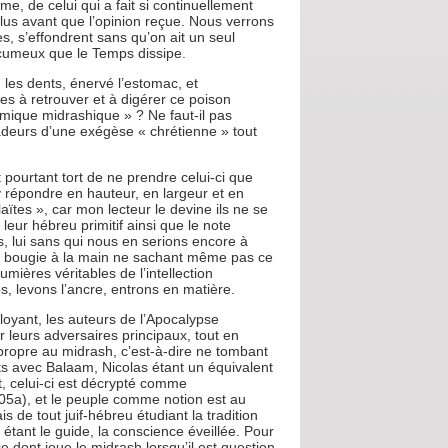
me, de celui qui a fait si continuellement
plus avant que l’opinion reçue. Nous verrons
s, s’effondrent sans qu’on ait un seul
t écumeux que le Temps dissipe.
 les dents, énervé l’estomac, et
s à retrouver et à digérer ce poison
émique midrashique » ? Ne faut-il pas
adeurs d’une exégèse « chrétienne » tout
 pourtant tort de ne prendre celui-ci que
’y répondre en hauteur, en largeur et en
aïtes », car mon lecteur le devine ils ne se
leur hébreu primitif ainsi que le note
, lui sans qui nous en serions encore à
ne bougie à la main ne sachant même pas ce
umières véritables de l’intellection
mps, levons l’ancre, entrons en matière.
ployant, les auteurs de l’Apocalypse
r leurs adversaires principaux, tout en
 propre au midrash, c’est-à-dire ne tombant
mots avec Balaam, Nicolas étant un équivalent
t, celui-ci est décrypté comme
105a), et le peuple comme notion est au
de tout juif-hébreu étudiant la tradition
 étant le guide, la conscience éveillée. Pour
ce dont joue le midrash lorsqu’il est question