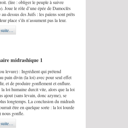
oit. (lire : obliger le peuple à suivre
a
). Joue le rôle d’une épée de Damoclès
au-dessus des Juifs : les païens sont prêts
leur place s’ils n’assument pas la leur.
a suite…
naire midrashique 1
ou levure) : Ingrédient qui prétend
au pain divin (la loi) avec pour seul effet
dir, et de produire gonflement et enflure.
, la loi humaine durcit vite, alors que la loi
ns ajout (sans levain, donc azyme), se
plus longtemps. La conclusion du midrash
ourrait être en quelque sorte : la loi lourde
) nous gonfle.
a suite…