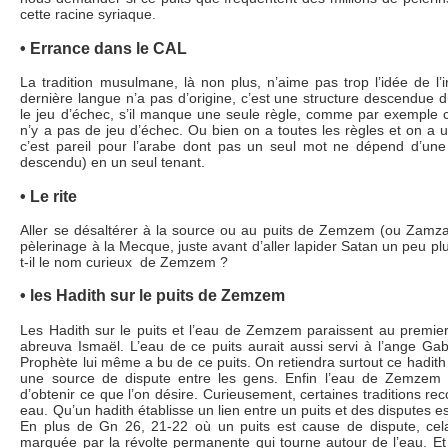
cette racine syriaque.
• Errance dans le CAL
La tradition musulmane, là non plus, n’aime pas trop l’idée de l’i
dernière langue n’a pas d’origine, c’est une structure descendue 
le jeu d’échec, s’il manque une seule règle, comme par exemple cel
n’y a pas de jeu d’échec. Ou bien on a toutes les règles et on a u
c’est pareil pour l’arabe dont pas un seul mot ne dépend d’une 
descendu) en un seul tenant.
• Le rite
Aller se désaltérer à la source ou au puits de Zemzem (ou Zamzam)
pèlerinage à la Mecque, juste avant d’aller lapider Satan un peu plu
t-il le nom curieux de Zemzem ?
• les Hadith sur le puits de Zemzem
Les Hadith sur le puits et l’eau de Zemzem paraissent au premier 
abreuva Ismaël. L’eau de ce puits aurait aussi servi à l’ange G
Prophète lui même a bu de ce puits. On retiendra surtout ce hadith 
une source de dispute entre les gens. Enfin l’eau de Zemzem 
d’obtenir ce que l’on désire. Curieusement, certaines traditions r
eau. Qu’un hadith établisse un lien entre un puits et des disputes es
En plus de Gn 26, 21-22 où un puits est cause de dispute, cel
marquée par la révolte permanente qui tourne autour de l’eau. Et