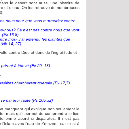
 dans le désert sont aussi une histoire de
re et d’eau. On les retrouve de nombreuses
t):
mes-nous pour que vous murmuriez contre
s-nous? Ce n’est pas contre nous que vont
 (Ex 16,8)
re moi? J’ai entendu les plaintes que
.(Nb 14, 27)
lte contre Dieu et donc de l’ingratitude et
n prirent à Yahvé (Ex 20, 13)
:
raélites cherchèrent querelle (Ex 17,7)
ïse par leur faute (Ps 106,32)
non manquant qui explique non seulement le
ute, mais qu’il permet de comprendre le lien
de prime abord si disparates.
Il n’est pas
e l’Islam avec l’eau de Zemzem, car c’est à