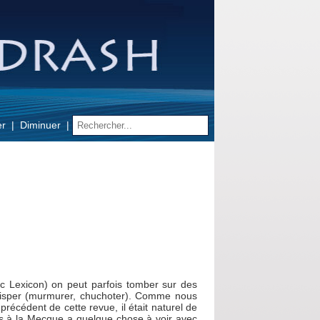
er
Diminuer
c Lexicon) on peut parfois tomber sur des
isper (murmurer, chuchoter).
Comme nous
récédent de cette revue, il était naturel de
ns à la Mecque a quelque chose à voir avec