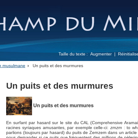
Taille du texte :
Augmenter
Réinitialis
ion musulmane
Un puits et des murmures
Un puits et des murmures
Un puits et des murmures
En surfant par hasard sur le site du CAL (Comprehensive Aramai
racines syriaques amusantes, par exemple celle-ci:
zmzm
: to wh
parlions (toujours par hasard) du puits de Zemzem dans un article p
nous demander si ce puits que fréquentent des millions de pèleri