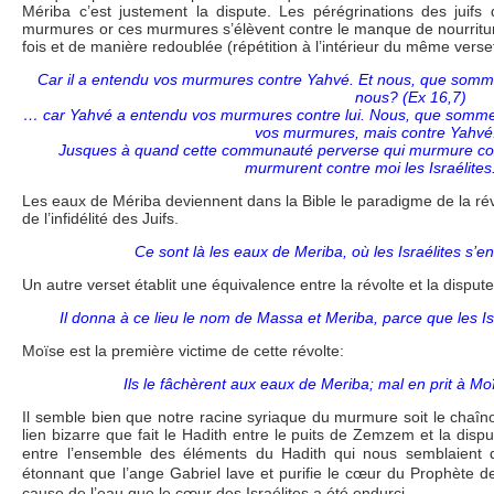
Mériba c’est justement la dispute. Les pérégrinations des juifs
murmures or ces murmures s’élèvent contre le manque de nourritu
fois et de manière redoublée (répétition à l’intérieur du même verse
Car il a entendu vos murmures contre Yahvé. Et nous, que som
nous? (Ex 16,7)
… car Yahvé a entendu vos murmures contre lui. Nous, que somme
vos murmures, mais contre Yahvé.
Jusques à quand cette communauté perverse qui murmure cont
murmurent contre moi les Israélites
Les eaux de Mériba deviennent dans la Bible le paradigme de la révo
de l’infidélité des Juifs.
Ce sont là les eaux de Meriba, où les Israélites s’e
Un autre verset établit une équivalence entre la révolte et la dispute
Il donna à ce lieu le nom de Massa et Meriba, parce que les Is
Moïse est la première victime de cette révolte:
Ils le fâchèrent aux eaux de Meriba; mal en prit à Mo
Il semble bien que notre racine syriaque du murmure soit le chaî
lien bizarre que fait le Hadith entre le puits de Zemzem et la disp
entre l’ensemble des éléments du Hadith qui nous semblaient 
étonnant que l’ange Gabriel lave et purifie le cœur du Prophète d
cause de l’eau que le cœur des Israélites a été endurci.