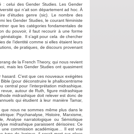
mé : celui des Gender Studies. Les Gender
iversité qui n’ait son département ad hoc. À
naire d’études genre (sic). Le nombre des
rmi les Gender Studies, le courant féministe
montrer que les catégories fondamentales de
on du pouvoir, il faut recourir à une forme
 généalogie. Il s’agit pour cela de chercher
es de l’identité comme si elles étaient leurs
titutions, de pratiques, de discours provenant
rang de la French Theory, qui nous revient
uoi, mais les Gender Studies ont quasiment
ar hasard. C’est que ces nouveaux exégètes
Bible (pour déconstruire le phallocentrisme
central pour l’interprétation midrashique.
 revue, autour de Ruth, figure midrashique
éthode midrashique doit relever est donc de
s annuels qui étudient à leur manière Tamar,
iqué que nous ne sommes même plus dans le
trique: Psychanalyse, Histoire, Marxisme,
lle, Analyse narratologique ou Sémiotique
lyse midrashique paraissent dérisoires: Ce
e une commission académique… Il est vrai
e type de logique, il serait mort sur place