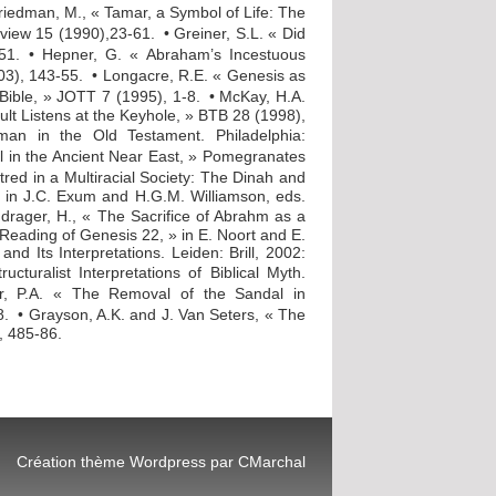
Friedman, M., « Tamar, a Symbol of Life: The
Review 15 (1990),23-61. • Greiner, S.L. « Did
51. • Hepner, G. « Abraham’s Incestuous
003), 143-55. • Longacre, R.E. « Genesis as
Bible, » JOTT 7 (1995), 1-8. • McKay, H.A.
ult Listens at the Keyhole, » BTB 28 (1998),
an in the Old Testament. Philadelphia:
il in the Ancient Near East, » Pomegranates
ed in a Multiracial Society: The Dinah and
 in J.C. Exum and H.G.M. Williamson, eds.
drager, H., « The Sacrifice of Abrahm as a
Reading of Genesis 22, » in E. Noort and E.
nd Its Interpretations. Leiden: Brill, 2002:
turalist Interpretations of Biblical Myth.
er, P.A. « The Removal of the Sandal in
. • Grayson, A.K. and J. Van Seters, « The
, 485-86.
Création thème Wordpress par CMarchal