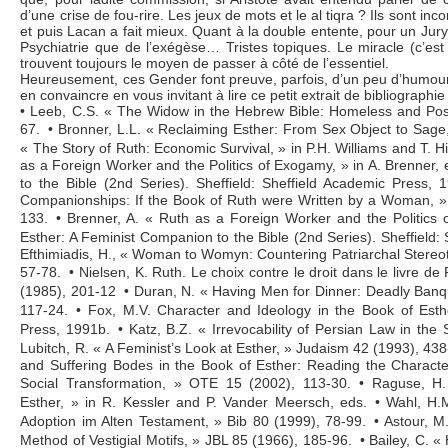
d’une crise de fou-rire. Les jeux de mots et le al tiqra ? Ils sont inc
et puis Lacan a fait mieux. Quant à la double entente, pour un Jury
Psychiatrie que de l’exégèse… Tristes topiques. Le miracle (c’est
trouvent toujours le moyen de passer à côté de l’essentiel.
Heureusement, ces Gender font preuve, parfois, d’un peu d’humour, 
en convaincre en vous invitant à lire ce petit extrait de bibliograph
• Leeb, C.S. « The Widow in the Hebrew Bible: Homeless and P
67. • Bronner, L.L. « Reclaiming Esther: From Sex Object to Sage
« The Story of Ruth: Economic Survival, » in P.H. Williams and T. Hi
as a Foreign Worker and the Politics of Exogamy, » in A. Brenner,
to the Bible (2nd Series). Sheffield: Sheffield Academic Press, 
Companionships: If the Book of Ruth were Written by a Woman, »
133. • Brenner, A. « Ruth as a Foreign Worker and the Politics 
Esther: A Feminist Companion to the Bible (2nd Series). Sheffield:
Efthimiadis, H., « Woman to Womyn: Countering Patriarchal Stereot
57-78. • Nielsen, K. Ruth. Le choix contre le droit dans le livre de
(1985), 201-12 • Duran, N. « Having Men for Dinner: Deadly Banq
117-24. • Fox, M.V. Character and Ideology in the Book of Esthe
Press, 1991b. • Katz, B.Z. « Irrevocability of Persian Law in the 
Lubitch, R. « A Feminist’s Look at Esther, » Judaism 42 (1993), 43
and Suffering Bodes in the Book of Esther: Reading the Characte
Social Transformation, » OTE 15 (2002), 113-30. • Raguse, 
Esther, » in R. Kessler and P. Vander Meersch, eds. • Wahl, H.M
Adoption im Alten Testament, » Bib 80 (1999), 78-99. • Astour, M
Method of Vestigial Motifs, » JBL 85 (1966), 185-96. • Bailey, C. 