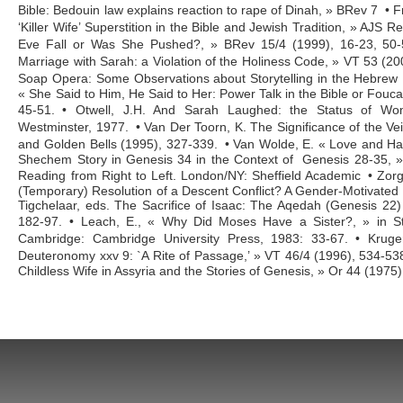
Bible: Bedouin law explains reaction to rape of Dinah, » BRev 7 • 
‘Killer Wife’ Superstition in the Bible and Jewish Tradition, » AJS 
Eve Fall or Was She Pushed?, » BRev 15/4 (1999), 16-23, 50-
Marriage with Sarah: a Violation of the Holiness Code, » VT 53 (2
Soap Opera: Some Observations about Storytelling in the Hebrew 
« She Said to Him, He Said to Her: Power Talk in the Bible or Fouca
45-51. • Otwell, J.H. And Sarah Laughed: the Status of Wom
Westminster, 1977. • Van Der Toorn, K. The Significance of the Ve
and Golden Bells (1995), 327-339. • Van Wolde, E. « Love and Hatr
Shechem Story in Genesis 34 in the Context of Genesis 28-35, »
Reading from Right to Left. London/NY: Sheffield Academic • Zorg
(Temporary) Resolution of a Descent Conflict? A Gender-Motivated 
Tigchelaar, eds. The Sacrifice of Isaac: The Aqedah (Genesis 22) a
182-97. • Leach, E., « Why Did Moses Have a Sister?, » in Struc
Cambridge: Cambridge University Press, 1983: 33-67. • Krug
Deuteronomy xxv 9: `A Rite of Passage,’ » VT 46/4 (1996), 534-538
Childless Wife in Assyria and the Stories of Genesis, » Or 44 (1975)