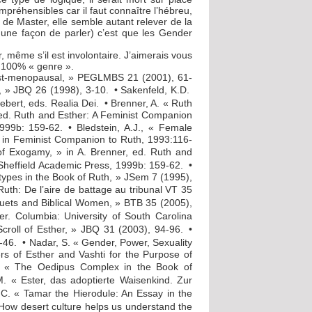
ompréhensibles car il faut connaître l’hébreu,
 de Master, elle semble autant relever de la
 une façon de parler) c’est que les Gender
même s’il est involontaire. J’aimerais vous
ie 100% « genre ».
ost-menopausal, » PEGLMBS 21 (2001), 61-
, » JBQ 26 (1998), 3-10. • Sakenfeld, K.D.
ebert, eds. Realia Dei. • Brenner, A. « Ruth
 ed. Ruth and Esther: A Feminist Companion
1999b: 159-62. • Bledstein, A.J., « Female
 in Feminist Companion to Ruth, 1993:116-
of Exogamy, » in A. Brenner, ed. Ruth and
 Sheffield Academic Press, 1999b: 159-62. •
ypes in the Book of Ruth, » JSem 7 (1995),
 Ruth: De l’aire de battage au tribunal VT 35
uets and Biblical Women, » BTB 35 (2005),
r. Columbia: University of South Carolina
Scroll of Esther, » JBQ 31 (2003), 94-96. •
8-46. • Nadar, S. « Gender, Power, Sexuality
rs of Esther and Vashti for the Purpose of
H. « The Oedipus Complex in the Book of
. « Ester, das adoptierte Waisenkind. Zur
.C. « Tamar the Hierodule: An Essay in the
« How desert culture helps us understand the