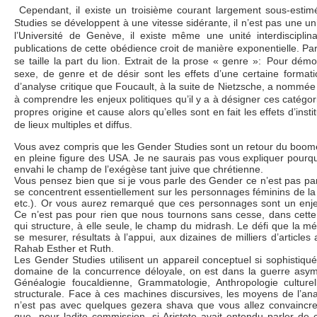
Cependant, il existe un troisième courant largement sous-esti
Studies se développent à une vitesse sidérante, il n’est pas une un
l’Université de Genève, il existe même une unité interdiscipli
publications de cette obédience croit de manière exponentielle. Pa
se taille la part du lion. Extrait de la prose « genre »: Pour dé
sexe, de genre et de désir sont les effets d’une certaine formati
d’analyse critique que Foucault, à la suite de Nietzsche, a nommée
à comprendre les enjeux politiques qu’il y a à désigner ces catégori
propres origine et cause alors qu’elles sont en fait les effets d’ins
de lieux multiples et diffus.
Vous avez compris que les Gender Studies sont un retour du boome
en pleine figure des USA. Je ne saurais pas vous expliquer pourq
envahi le champ de l’exégèse tant juive que chrétienne.
Vous pensez bien que si je vous parle des Gender ce n’est pas p
se concentrent essentiellement sur les personnages féminins de la 
etc.). Or vous aurez remarqué que ces personnages sont un enjeu 
Ce n’est pas pour rien que nous tournons sans cesse, dans cette
qui structure, à elle seule, le champ du midrash. Le défi que la m
se mesurer, résultats à l’appui, aux dizaines de milliers d’article
Rahab Esther et Ruth.
Les Gender Studies utilisent un appareil conceptuel si sophist
domaine de la concurrence déloyale, on est dans la guerre asymé
Généalogie foucaldienne, Grammatologie, Anthropologie culture
structurale. Face à ces machines discursives, les moyens de l’ana
n’est pas avec quelques gezera shava que vous allez convaincr
que, pour ladite commission, si Aristote avait entendu parler de c