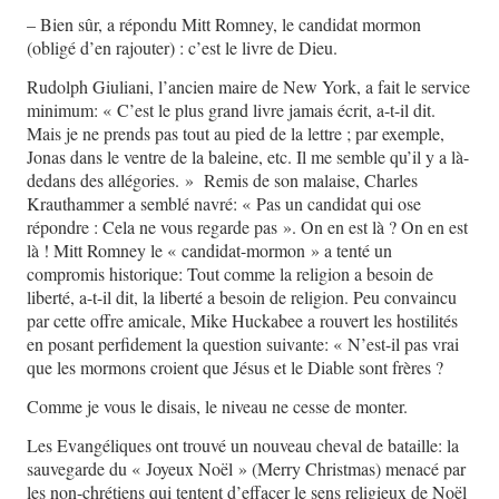
– Bien sûr, a répondu Mitt Romney, le candidat mormon
(obligé d’en rajouter) : c’est le livre de Dieu.
Rudolph Giuliani, l’ancien maire de New York, a fait le service
minimum: « C’est le plus grand livre jamais écrit, a-t-il dit.
Mais je ne prends pas tout au pied de la lettre ; par exemple,
Jonas dans le ventre de la baleine, etc. Il me semble qu’il y a là-
dedans des allégories. » Remis de son malaise, Charles
Krauthammer a semblé navré: « Pas un candidat qui ose
répondre : Cela ne vous regarde pas ». On en est là ? On en est
là ! Mitt Romney le « candidat-mormon » a tenté un
compromis historique: Tout comme la religion a besoin de
liberté, a-t-il dit, la liberté a besoin de religion. Peu convaincu
par cette offre amicale, Mike Huckabee a rouvert les hostilités
en posant perfidement la question suivante: « N’est-il pas vrai
que les mormons croient que Jésus et le Diable sont frères ?
Comme je vous le disais, le niveau ne cesse de monter.
Les Evangéliques ont trouvé un nouveau cheval de bataille: la
sauvegarde du « Joyeux Noël » (Merry Christmas) menacé par
les non-chrétiens qui tentent d’effacer le sens religieux de Noël