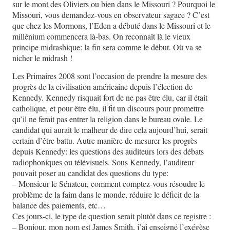
sur le mont des Oliviers ou bien dans le Missouri ? Pourquoi le
Missouri, vous demandez-vous en observateur sagace ? C’est
que chez les Mormons, l’Eden a débuté dans le Missouri et le
millénium commencera là-bas. On reconnaît là le vieux
principe midrashique: la fin sera comme le début. Où va se
nicher le midrash !
Les Primaires 2008 sont l’occasion de prendre la mesure des
progrès de la civilisation américaine depuis l’élection de
Kennedy. Kennedy risquait fort de ne pas être élu, car il était
catholique, et pour être élu, il fit un discours pour promettre
qu’il ne ferait pas entrer la religion dans le bureau ovale. Le
candidat qui aurait le malheur de dire cela aujourd’hui, serait
certain d’être battu. Autre manière de mesurer les progrès
depuis Kennedy: les questions des auditeurs lors des débats
radiophoniques ou télévisuels. Sous Kennedy, l’auditeur
pouvait poser au candidat des questions du type:
– Monsieur le Sénateur, comment comptez-vous résoudre le
problème de la faim dans le monde, réduire le déficit de la
balance des paiements, etc…
Ces jours-ci, le type de question serait plutôt dans ce registre :
– Bonjour, mon nom est James Smith, j’ai enseigné l’exégèse