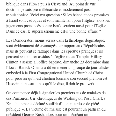
biblique dans l’Iowa puis à Cleveland. Au point de vue
doctrinal je suis pré-millénariste et modérément post-
tribulationiste. Voici ma question : Si les bénédictions promises
à Israël sont caduques et sont maintenant pour l’Eglise, alors les
jugements prononcés contre Israël seraient aussi pour l’Eglise.
Dans ce cas, le supersessionisme est-il une bonne affaire ?
Les Démocrates, moins versés dans la théologie dogmatique,
sont évidemment désavantagés par rapport aux Républicains,
mais ils peuvent se rattraper dans les épreuves pratiques : ils
peuvent se montrer assidus à l’église ou au Temple. Hillary
Clinton a assisté à l’office baptiste, dimanche 23 décembre dans
l’Iowa. Barack Obama a dû emmener un groupe de journalistes
embeded à la First Congregational United Church of Christ
pour prouver qu’il est chrétien (comme son second prénom est
Hussein, il ne suffit pas qu’il le dise, il doit le prouver)
On commence déjà à signaler les premiers cas de malaises de
ces Primaires. Un chroniqueur du Washington Post, Charles
Krauthammer, a déclaré souffrir d’une « surdose de piété
publique ». La victime du malaise est pourtant un partisan du
président George Bush, alors pour un mécréant un