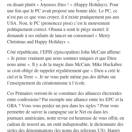
en disant plutôt « Joyeuses fêtes ! » (Happy Holidays). Pour
une fois que le PC avait proposé une bonne idée. Le PC, ce
n’est pas ce que vous croyez, il n’existe pratiquement pas aux
USA. Non, le PC (prononcez pissi) c’est le mouvement
politiquement correct. Obama a senti le piège mortel: il
demande à ses enfants de lancer un consensuel « Merry
Christmas and Happy Holidays ».
Côté républicain, l’EPIS (épiscopalien) John McCain affirme:
« Je pense vraiment que nous sommes uniques et que Dieu
nous aime ». Il y a de la magie dans McCain. Mike Huckabee
se croit obligé de rappeler régulièrement que « Dieu a créé le
ciel et la Terre ». Je ne vous parle même pas des débats sur
l’enseignement du créationnisme à l’école.
Ces Primaires verront-ils se constituer des alliances électorales
entre confessions? Par exemple une alliance entre les EPC et la
GBA ? Vous vous perdez un peu dans les sigles ? Pour vous
permettre de suivre la campagne sur le Net ou dans les
journaux américains, notre revue est heureuse de vous offrir, en
cadeau de nouvel an, un outil indispensable, le dictionnaire des
sigles des dénominations (les noms des religions US). Happy