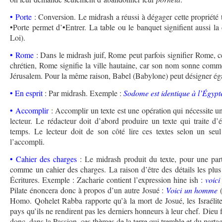
• Porte
: Conversion. Le midrash a réussi à dégager cette propriété t
•Porte permet d’•Entrer. La table ou le banquet signifient aussi la
Loi).
• Rome
: Dans le midrash juif, Rome peut parfois signifier Rome, c
chrétien, Rome signifie la ville hautaine, car son nom sonne comm
Jérusalem. Pour la même raison, Babel (Babylone) peut désigner ég
• En esprit
: Par midrash. Exemple :
Sodome est identique à l’Égypte
• Accomplir
: Accomplir un texte est une opération qui nécessite une
lecteur. Le rédacteur doit d’abord produire un texte qui traite d
temps. Le lecteur doit de son côté lire ces textes selon un se
l’accompli.
• Cahier des charges
: Le midrash produit du texte, pour une part,
comme un cahier des charges. La raison d’être des détails les plus
Écritures. Exemple : Zacharie contient l’expression hine ish :
voic
Pilate énoncera donc à propos d’un autre Josué :
Voici un homme
(
Homo. Qohelet Rabba rapporte qu’à la mort de Josué, les Israélites
pays qu’ils ne rendirent pas les derniers honneurs à leur chef. Dieu 
donc, dans la Passion, ces thèmes de la terre qui tremble et du parta