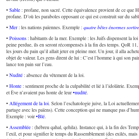
•
Sable
: profane, non sacré. Cette équivalence provient de ce que Hol
profane. D’où les paraboles opposant ce qui est construit sur du sable
•
Mer
: les nations païennes. Exemple :
quatre bêtes énormes sortir
•
Poissons
: habitants de la mer. Exemple : les Juifs dispensent la lo
peine perdue, ils en seront récompensés à la fin des temps. QoR 11
les jours du pain qu’il allait jeter en pleine mer. Un jour, il alla ache
objet de valeur. Les gens dirent de lui : C’est l’homme à qui son pain f
lance ton pain sur l’eau.
•
Nudité
: absence du vêtement de la loi.
•
Honte
: sentiment proche de la culpabilité et lié à l’idolâtrie. Ex
et Ève n’avaient pas honte de leur
•nudité
.
•
Allégement de la loi
. Selon l’eschatologie juive, la Loi actuellemen
partage avec les païens). Cette conception qui ne manque pas d’humo
Exemple : voir
•Blé
.
•
Assemblée
: (hébreu qahal, qehila). Instance qui, à la fin des Temp
l’exil, et pour signifier le temps du Rassemblement (des exilés, mai