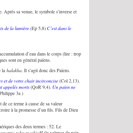
e. Après sa venue, le symbole s’inverse et
s de la lumière
(Ep 5,8)
C’est dans le
ccumulation d’eau dans le corps (lire : trop
iques sont en général païens.
e la
halakha
. Il s’agit donc des Païens.
es et de votre chair incirconcise
(Col 2,13).
nt appelés morts
(QoR 9,4).
Un païen ne
Philippe 3a )
t de ce terme à cause de sa valeur
oire à la promesse d’un fils. Fils de Dieu
mériques des deux termes : 52. Le
gematria zehu mashiaH
(la valence de paix