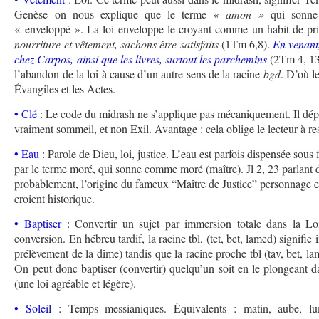
Genèse on nous explique que le terme
« amon »
qui sonne 
« enveloppé ». La loi enveloppe le croyant comme un habit de pr
nourriture et vêtement, sachons être satisfaits
(1Tm 6,8).
En venant,
chez Carpos, ainsi que les livres, surtout les parchemins
(2Tm 4, 13)
l’abandon de la loi à cause d’un autre sens de la racine
bgd
. D’où l
Évangiles et les Actes.
• Clé
: Le code du midrash ne s’applique pas mécaniquement. Il dépe
vraiment sommeil, et non Exil. Avantage : cela oblige le lecteur à res
• Eau
: Parole de Dieu, loi, justice. L’eau est parfois dispensée sous
par le terme moré, qui sonne comme moré (maître). Jl 2, 23 parlant de
probablement, l’origine du fameux “Maître de Justice” personnage 
croient historique.
• Baptiser
: Convertir un sujet par immersion totale dans la Loi. 
conversion. En hébreu tardif, la racine tbl, (tet, bet, lamed) signif
prélèvement de la dîme) tandis que la racine proche tbl (tav, bet, la
On peut donc baptiser (convertir) quelqu’un soit en le plongeant da
(une loi agréable et légère).
• Soleil
: Temps messianiques. Équivalents : matin, aube, lumi