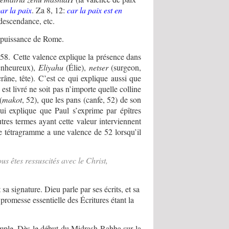
ar la paix
. Za 8, 12:
car la paix est en
 descendance, etc.
la puissance de Rome.
58. Cette valence explique la présence dans
enheureux),
Eliyahu
(Élie),
netser
(surgeon,
râne, tête). C’est ce qui explique aussi que
est livré ne soit pas n’importe quelle colline
(
makot
, 52), que les pans (canfe, 52) de son
qui explique que Paul s’exprime par épîtres
utres termes ayant cette valeur interviennent
le tétragramme a une valence de 52 lorsqu’il
 êtes ressuscités avec le Christ,
sa signature. Dieu parle par ses écrits, et sa
romesse essentielle des Écritures étant la
emple. Dès le début du Midrash Rabba sur la