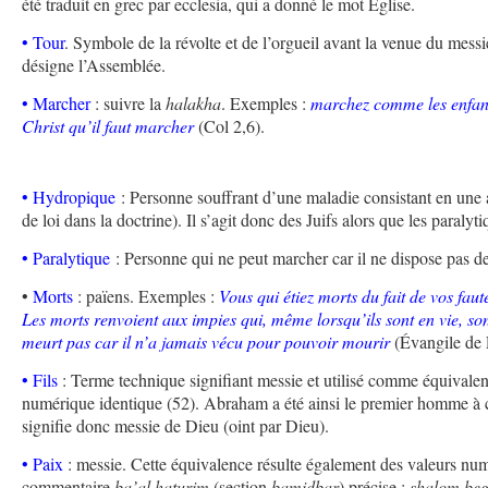
été traduit en grec par ecclesia, qui a donné le mot Église.
• Tour
. Symbole de la révolte et de l’orgueil avant la venue du messi
désigne l’Assemblée.
• Marcher
: suivre la
halakha
. Exemples :
marchez comme les enfant
Christ qu’il faut marcher
(Col 2,6).
• Hydropique
: Personne souffrant d’une maladie consistant en une a
de loi dans la doctrine). Il s’agit donc des Juifs alors que les paralyt
• Paralytique
: Personne qui ne peut marcher car il ne dispose pas d
•
Morts
: païens. Exemples :
Vous qui étiez morts du fait de vos faut
Les morts renvoient aux impies qui, même lorsqu’ils sont en vie, so
meurt pas car il n’a jamais vécu pour pouvoir mourir
(Évangile de 
• Fils
: Terme technique signifiant messie et utilisé comme équivalen
numérique identique (52). Abraham a été ainsi le premier homme à cr
signifie donc messie de Dieu (oint par Dieu).
• Paix
: messie. Cette équivalence résulte également des valeurs nu
commentaire
ba’al haturim
(section
bamidbar
) précise :
shalom be