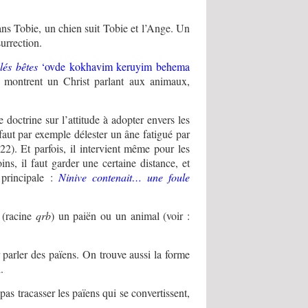
dans Tobie, un chien suit Tobie et l’Ange. Un
urrection.
lés bêtes
‘ovde kokhavim keruyim behema
s montrent un Christ parlant aux animaux,
doctrine sur l’attitude à adopter envers les
 faut par exemple délester un âne fatigué par
2). Et parfois, il intervient même pour les
ns, il faut garder une certaine distance, et
 principale :
Ninive contenait… une foule
 (racine
qrb
) un paiën ou un animal (voir :
parler des païens. On trouve aussi la forme
.
as tracasser les païens qui se convertissent,