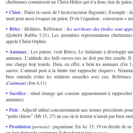
chrétiennes connaissent un Christ-Hélios qui n’a donc rien de païen.
• Chien
: Païen (à cause de l’incirconcision flagrante). Exemple : 
mort peut aussi évoquer un païen. D’où l’équation : conversion = rés
• Bêtes
: Idolâtres. Référence :
les serviteurs des étoiles sont appe
(Qohélet Rabba 3,21). Les premières représentations chrétienne
appelé Christ-Orphée.
• Animaux
: Les païens. (voir Bêtes). Le Judaïsme a développé une 
animaux. L’attitude des Juifs envers eux ne doit pas être cruelle. Il
une charge trop lourde. Dieu, en effet, a béni les animaux (Gn 1,2
sauver. L’animal peut à la limite être rapproché (leqarev). Néanmoi
bien entendu éviter les relations sexuelles avec eux. Référence
d’animaux
(Jon 4,11)
• Sacrifice
: rituel étrange qui consiste apparemment à rapprocher
animaux).
• Petit
: Adjectif utilisé concurremment aux termes précédents pour 
“petits chiens” (Mt 15, 27) au cas où le lecteur n’aurait pas bien saisi
• Prostitution
(
porneia
) : paganisme. En Ac 15, 19 on décide de ne p
on leur demande seulement d’abandonner leur
porneia
.