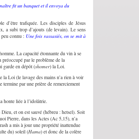
maître fit un banquet et il envoya du
 d’être trafiquée. Les disciples de Jésus
ux, a subi trop d’ajouts (de levain). Le sens
le peu connu :
Une fois rassasiés, on se mit à
l’homme. La capacité étonnante du vin à se
n préoccupé par le problème de la
ui garde en dépôt (
shomer
) la Loi.
e la Loi (le lavage des mains n’a rien à voir
et se termine par une prière de remerciement
 honte liée à l’idolâtrie.
e Dieu, et on est sauvé (hébreu : hetsel). Soit
uoi Pierre, dans les Actes (Ac 5,15), n’a
rash a mis à jour une propriété inattendue
lte du) soleil (
Hama
) et donc de la colère