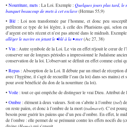
•
Nourriture, mets
: La Loi. Exemple :
Quelques jours plus tard, le 
banquet beaucoup de mets à cet esclave
(
Hermas 55,9)
•
Blé
: Loi non transformée par l’homme, et donc peu susceptible
préfèrent ce type de loi légère, à celle des Pharisiens qui, selon e
d’argent est très récent et n’est pas attesté dans le midrash. Exemp
alléger le navire en jetant le •blé à la • mer
(Ac 27, 38)
•
Vin
: Autre symbole de la Loi. Le vin en effet réjouit le cœur de 
conserver sur de longues périodes a impressionné le Judaïsme ancie
conservation de la loi. L’observant se définit en effet comme celui q
•
Repas
: Absorption de la Loi. Il débute par un rituel de réception d
avec l’hygiène, il s’agit de recueillir l’eau (la loi) dans ses mains) 
pour avoir bénéficié du don de la nourriture (la loi).
•
Voile
: tout ce qui empêche de distinguer le vrai Dieu. Attribut de la
•
Ombre
: élément à deux valeurs. Soit on s’abrite à l’ombre (
tsel
) d
on reste païen, et donc à l’ombre de la mort (
tsalmavet
). C’est pourq
besoin pour guérir les païens que d’un peu d’ombre. En effet, le mid
de l’ombre : elle permet de se prémunir contre les effets nocifs du (cu
divine (
Hema
) qui s’ensuit.