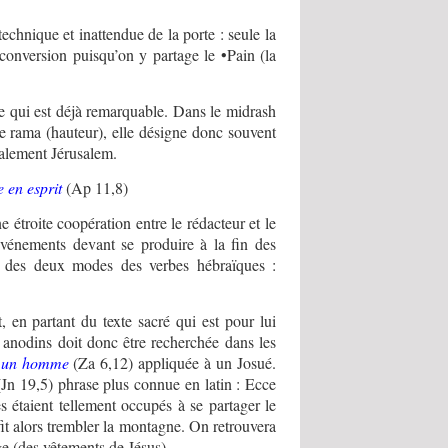
echnique et inattendue de la porte : seule la
 conversion puisqu’on y partage le •Pain (la
e qui est déjà remarquable. Dans le midrash
e rama (hauteur), elle désigne donc souvent
alement Jérusalem.
 en esprit
(Ap 11,8)
 étroite coopération entre le rédacteur et le
’événements devant se produire à la fin des
ul des deux modes des verbes hébraïques :
 en partant du texte sacré qui est pour lui
 anodins doit donc être recherchée dans les
i un homme
(Za 6,12) appliquée à un Josué.
Jn 19,5) phrase plus connue en latin : Ecce
 étaient tellement occupés à se partager le
fit alors trembler la montagne. On retrouvera
ge (des vêtements de Jésus)