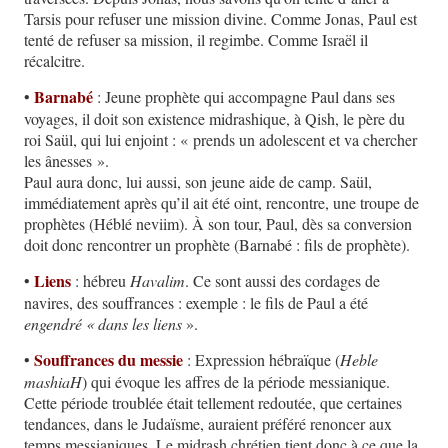
Tarsis pour refuser une mission divine. Comme Jonas, Paul est
tenté de refuser sa mission, il regimbe. Comme Israël il
récalcitre.
Barnabé
•
: Jeune prophète qui accompagne Paul dans ses
voyages, il doit son existence midrashique, à Qish, le père du
roi Saül, qui lui enjoint : « prends un adolescent et va chercher
les ânesses ».
Paul aura donc, lui aussi, son jeune aide de camp. Saül,
immédiatement après qu’il ait été oint, rencontre, une troupe de
prophètes (Héblé neviim). À son tour, Paul, dès sa conversion
doit donc rencontrer un prophète (Barnabé : fils de prophète).
Liens
•
: hébreu
Havalim
. Ce sont aussi des cordages de
navires, des souffrances : exemple : le fils de Paul a été
engendré « dans les liens
».
Souffrances du messie
•
: Expression hébraïque (
Heble
mashiaH
) qui évoque les affres de la période messianique.
Cette période troublée était tellement redoutée, que certaines
tendances, dans le Judaïsme, auraient préféré renoncer aux
temps messianiques. Le midrash chrétien tient donc à ce que la