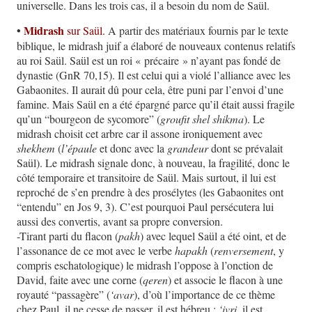
universelle. Dans les trois cas, il a besoin du nom de Saül.
•
Midrash
sur Saül.
A partir des matériaux fournis par le texte
biblique, le midrash juif a élaboré de nouveaux contenus relatifs
au roi Saül. Saül est un roi « précaire » n’ayant pas fondé de
dynastie (GnR 70,15). Il est celui qui a violé l’alliance avec les
Gabaonites. Il aurait dû pour cela, être puni par l’envoi d’une
famine. Mais Saül en a été épargné parce qu’il était aussi fragile
qu’un “bourgeon de sycomore” (
groufit shel shikma
). Le
midrash choisit cet arbre car il assone ironiquement avec
shekhem
(
l’épaule
et donc avec la
grandeur
dont se prévalait
Saül). Le midrash signale donc, à nouveau, la fragilité, donc le
côté temporaire et transitoire de Saül. Mais surtout, il lui est
reproché de s’en prendre à des prosélytes (les Gabaonites ont
“entendu” en Jos 9, 3). C’est pourquoi Paul persécutera lui
aussi des convertis, avant sa propre conversion.
-Tirant parti du flacon (
pakh
) avec lequel Saül a été oint, et de
l’assonance de ce mot avec le verbe
hapakh
(
renversement
, y
compris eschatologique) le midrash l’oppose à l’onction de
David, faite avec une corne (
qeren
) et associe le flacon à une
royauté “passagère” (
‘avar
), d’où l’importance de ce thème
chez Paul, il ne cesse de passer, il est hébreu ;
‘ivri,
il est