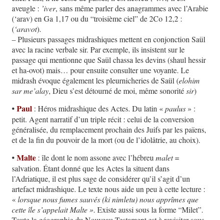
aveugle :
’iver
, sans même parler des anagrammes avec l’Arabie
(‘arav) en Ga 1,17 ou du “troisième ciel” de 2Co 12,2 :
(
‘aravot
).
– Plusieurs passages midrashiques mettent en conjonction Saül
avec la racine verbale sir. Par exemple, ils insistent sur le
passage qui mentionne que Saül chassa les devins (shaul hessir
et ha-ovot) mais… pour ensuite consulter une voyante. Le
midrash évoque également les pleurnicheries de Saül (
elohim
sar me’alay
, Dieu s’est détourné de moi, même sonorité
sir
)
•
Paul
: Héros midrashique des Actes. Du latin «
paulus
» :
petit. Agent narratif d’un triple récit : celui de la conversion
généralisée, du remplacement prochain des Juifs par les païens,
et de la fin du pouvoir de la mort (ou de l’idolâtrie, au choix).
•
Malte
: île dont le nom assone avec l’hébreu
malet
=
salvation. Étant donné que les Actes la situent dans
l’Adriatique, il est plus sage de considérer qu’il s’agit d’un
artefact midrashique. Le texte nous aide un peu à cette lecture :
«
lorsque nous fumes sauvés (ki nimletu) nous apprîmes que
cette île s’appelait Malte »
. Existe aussi sous la forme “Milet”.
Toute la géographie du Nouveau Testament est à revisiter sous