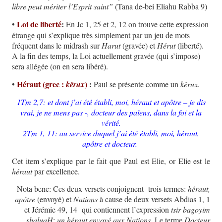
libre peut mériter l’Esprit saint”
(Tana de-bei Eliahu Rabba 9)
•
Loi de liberté
:
En Jc 1, 25 et 2, 12 on trouve cette expression
étrange qui s’explique très simplement par un jeu de mots
fréquent dans le midrash sur
Harut
(gravée) et
Hérut
(liberté).
A la fin des temps, la Loi actuellement gravée (qui s’impose)
sera allégée (on en sera libéré).
•
Héraut (grec :
)
:
kêrux
Paul se présente comme un
kêrux
.
1Tm 2,7: et dont j’ai été établi, moi, héraut et apôtre – je dis
vrai, je ne mens pas -, docteur des païens, dans la foi et la
vérité.
2Tm 1, 11: au service duquel j’ai été établi, moi, héraut,
apôtre et docteur.
Cet item s’explique par le fait que Paul est Elie, or Elie est le
héraut
par excellence.
Nota bene: Ces deux versets conjoignent trois termes:
héraut,
apôtre
(envoyé) et
Nations
à cause de deux versets Abdias 1, 1
et Jérémie 49, 14 qui contiennent l’expression
tsir bagoyim
shaluaH
:
un héraut envoyé aux Nations
. Le terme
Docteur