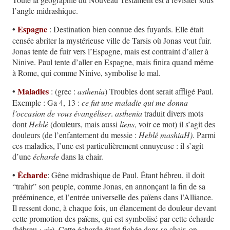
l’angle midrashique.
•
Espagne
: Destination bien connue des fuyards. Elle était
censée abriter la mystérieuse ville de Tarsis où Jonas veut fuir.
Jonas tente de fuir vers l’Espagne, mais est contraint d’aller à
Ninive. Paul tente d’aller en Espagne, mais finira quand même
à Rome, qui comme Ninive, symbolise le mal.
•
Maladies
: (grec :
asthenia
) Troubles dont serait affligé Paul.
Exemple : Ga 4, 13 :
ce fut une maladie qui me donna
l’occasion de vous évangéliser
.
asthenia
traduit divers mots
dont
Heblé
(douleurs, mais aussi
liens
, voir ce mot) il s’agit des
douleurs (de l’enfantement du messie :
Heblé mashiaH)
. Parmi
ces maladies, l’une est particulièrement ennuyeuse : il s’agit
d’une
écharde
dans la chair.
•
Écharde
: Gêne midrashique de Paul. Étant hébreu, il doit
“trahir” son peuple, comme Jonas, en annonçant la fin de sa
prééminence, et l’entrée universelle des païens dans l’Alliance.
Il ressent donc, à chaque fois, un élancement de douleur devant
cette promotion des païens, qui est symbolisé par cette écharde
(hébreu
: sir
). Cette écharde étant fichée dans sa chair, on