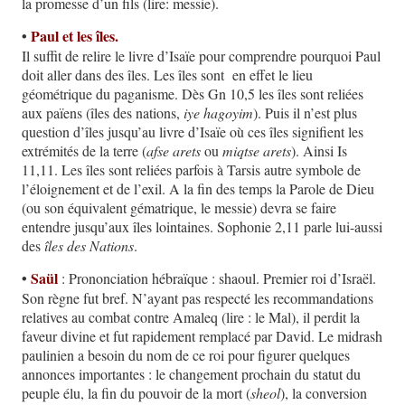
la promesse d’un fils (lire: messie).
•
Paul et les îles.
Il suffit de relire le livre d’Isaïe pour comprendre pourquoi Paul
doit aller dans des îles. Les îles sont en effet le lieu
géométrique du paganisme.
Dès Gn 10,5 les îles sont reliées
aux païens (îles des nations,
iye hagoyim
). Puis il n’est plus
question d’îles jusqu’au livre d’Isaïe où ces îles signifient les
extrémités de la terre (
afse arets
ou
miqtse arets
). Ainsi Is
11,11. Les îles sont reliées parfois à Tarsis autre symbole de
l’éloignement et de l’exil. A la fin des temps la Parole de Dieu
(ou son équivalent gématrique, le messie) devra se faire
entendre jusqu’aux îles lointaines. Sophonie 2,11 parle lui-aussi
des
îles des Nations
.
•
Saül
: Prononciation hébraïque : shaoul. Premier roi d’Israël.
Son règne fut bref. N’ayant pas respecté les recommandations
relatives au combat contre Amaleq (lire : le Mal), il perdit la
faveur divine et fut rapidement remplacé par David. Le midrash
paulinien a besoin du nom de ce roi pour figurer quelques
annonces importantes : le changement prochain du statut du
peuple élu, la fin du pouvoir de la mort (
sheol
), la conversion