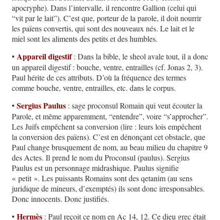
apocryphe). Dans l’intervalle, il rencontre Gallion (celui qui
“vit par le lait”). C’est que, porteur de la parole, il doit nourrir
les païens convertis, qui sont des nouveaux nés. Le lait et le
miel sont les aliments des petits et des humbles.
Appareil digestif
•
: Dans la bible, le sheol avale tout, il a donc
un appareil digestif : bouche, ventre, entrailles (cf. Jonas 2, 3).
Paul hérite de ces attributs. D’où la fréquence des termes
comme bouche, ventre, entrailles, etc. dans le corpus.
Sergius Paulus
•
: sage proconsul Romain qui veut écouter la
Parole, et même apparemment, “entendre”, voire “s’approcher”.
Les Juifs empêchent sa conversion (lire : leurs lois empêchent
la conversion des païens). C’est en dénonçant cet obstacle, que
Paul change brusquement de nom, au beau milieu du chapitre 9
des Actes. Il prend le nom du Proconsul (paulus). Sergius
Paulus est un personnage midrashique. Paulus signifie
« petit ». Les puissants Romains sont des qetanim (au sens
juridique de mineurs, d’exemptés) ils sont donc irresponsables.
Donc innocents. Donc justifiés.
Hermès
•
: Paul reçoit ce nom en Ac 14, 12. Ce dieu grec était