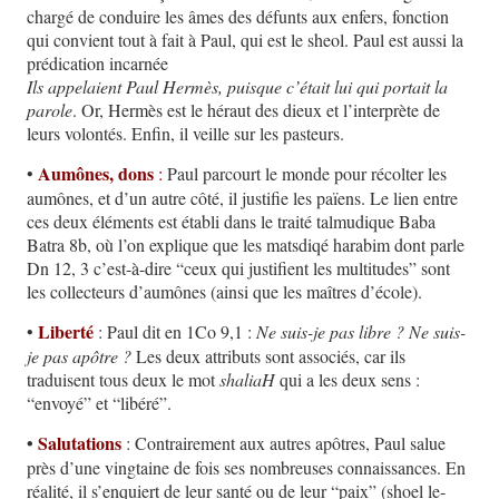
chargé de conduire les âmes des défunts aux enfers, fonction
qui convient tout à fait à Paul, qui est le sheol. Paul est aussi la
prédication incarnée
Ils appelaient Paul Hermès, puisque c’était lui qui portait la
parole
. Or, Hermès est le héraut des dieux et l’interprète de
leurs volontés. Enfin, il veille sur les pasteurs.
Aumônes, dons
•
:
Paul parcourt le monde pour récolter les
aumônes, et d’un autre côté, il justifie les païens. Le lien entre
ces deux éléments est établi dans le traité talmudique Baba
Batra 8b, où l’on explique que les matsdiqé harabim dont parle
Dn 12, 3 c’est-à-dire “ceux qui justifient les multitudes” sont
les collecteurs d’aumônes (ainsi que les maîtres d’école).
Liberté
•
: Paul dit en 1Co 9,1 :
Ne suis-je pas libre ? Ne suis-
je pas apôtre ?
Les deux attributs sont associés, car ils
traduisent tous deux le mot
shaliaH
qui a les deux sens :
“envoyé” et “libéré”.
•
Salutations
: Contrairement aux autres apôtres, Paul salue
près d’une vingtaine de fois ses nombreuses connaissances. En
réalité, il s’enquiert de leur santé ou de leur “paix” (shoel le-