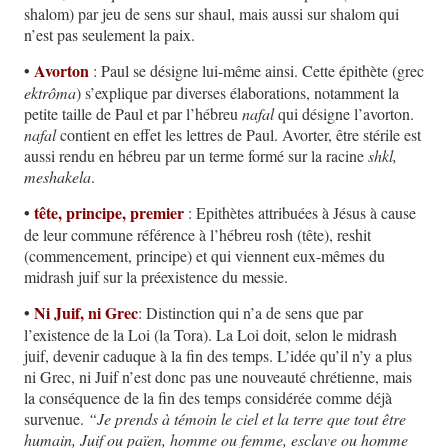
shalom) par jeu de sens sur shaul, mais aussi sur shalom qui
n’est pas seulement la paix.
•
Avorton
: Paul se désigne lui-même ainsi. Cette épithète (grec
ektrôma
) s’explique par diverses élaborations, notamment la
petite taille de Paul et par l’hébreu
nafal
qui désigne l’avorton.
nafal
contient en effet les lettres de Paul. Avorter, être stérile est
aussi rendu en hébreu par un terme formé sur la racine
shkl,
meshakela
.
•
tête, principe, premier
: Epithètes attribuées à Jésus à cause
de leur commune référence à l’hébreu rosh (tête), reshit
(commencement, principe) et qui viennent eux-mêmes du
midrash juif sur la préexistence du messie.
•
Ni Juif, ni Grec
: Distinction qui n’a de sens que par
l’existence de la Loi (la Tora). La Loi doit, selon le midrash
juif, devenir caduque à la fin des temps. L’idée qu’il n’y a plus
ni Grec, ni Juif n’est donc pas une nouveauté chrétienne, mais
la conséquence de la fin des temps considérée comme déjà
survenue.
“Je prends à témoin le ciel et la terre que tout être
humain, Juif ou païen, homme ou femme, esclave ou homme