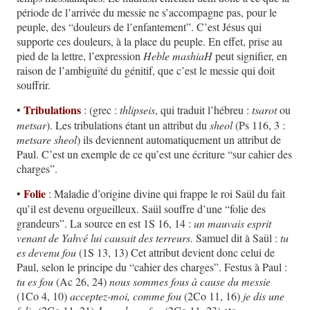
période de l’arrivée du messie ne s’accompagne pas, pour le
peuple, des “douleurs de l’enfantement”. C’est Jésus qui
supporte ces douleurs, à la place du peuple. En effet, prise au
pied de la lettre, l’expression
Heble mashiaH
peut signifier, en
raison de l’ambiguïté du génitif, que c’est le messie qui doit
souffrir.
Tribulations
•
: (grec :
thlipseis
, qui traduit l’hébreu :
tsarot
ou
metsar
). Les tribulations étant un attribut du
sheol
(Ps 116, 3 :
metsare sheol
) ils deviennent automatiquement un attribut de
Paul. C’est un exemple de ce qu’est une écriture “sur cahier des
charges”.
Folie
•
: Maladie d’origine divine qui frappe le roi Saül du fait
qu’il est devenu orgueilleux. Saül souffre d’une “folie des
grandeurs”. La source en est 1S 16, 14 :
un mauvais esprit
venant de Yahvé lui causait des terreurs.
Samuel dit à Saül :
tu
es devenu fou
(1S 13, 13) Cet attribut devient donc celui de
Paul, selon le principe du “cahier des charges”. Festus à Paul :
tu es fou
(Ac 26, 24)
nous sommes fous à cause du messie
(1Co 4, 10)
acceptez-moi, comme fou
(2Co 11, 16)
je dis une