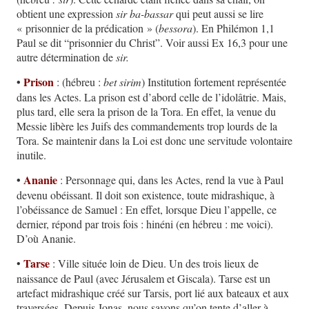
obtient une expression
sir ba-bassar
qui peut aussi se lire
« prisonnier de la prédication » (
bessora
). En Philémon 1,1
Paul se dit “prisonnier du Christ”. Voir aussi Ex 16,3 pour une
autre détermination de
sir.
•
Prison
: (hébreu :
bet sirim
) Institution fortement représentée
dans les Actes. La prison est d’abord celle de l’idolâtrie. Mais,
plus tard, elle sera la prison de la Tora. En effet, la venue du
Messie libère les Juifs des commandements trop lourds de la
Tora. Se maintenir dans la Loi est donc une servitude volontaire
inutile.
•
Ananie
: Personnage qui, dans les Actes, rend la vue à Paul
devenu obéissant. Il doit son existence, toute midrashique, à
l’obéissance de Samuel : En effet, lorsque Dieu l’appelle, ce
dernier, répond par trois fois : hinéni (en hébreu : me voici).
D’où Ananie.
Tarse
•
: Ville située loin de Dieu. Un des trois lieux de
naissance de Paul (avec Jérusalem et Giscala). Tarse est un
artefact midrashique créé sur Tarsis, port lié aux bateaux et aux
traversées. Depuis Jonas, nous savons qu’on tente d’aller à