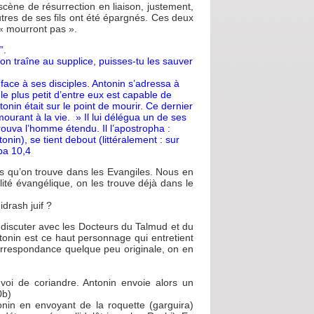
ène de résurrection en liaison, justement,
utres de ses fils ont été épargnés. Ces deux
e « mourront pas ».
”.
u’on traîne au supplice, puisses-tu les sauver
face à ses disciples. Antonin s’adressa à
, le plus petit d’entre eux est capable de
onin était sur le point de mourir. Ce dernier
mourant à la vie. » Il lui délégua un de ses
trouva l’homme étendu. Il l’apostropha :
nin), se tient debout (littéralement : sur
ba 10,4
ts qu’on trouve dans les Evangiles. Nous en
alité évangélique, on les trouve déjà dans le
drash juif ?
discuter avec les Docteurs du Talmud et du
tonin est ce haut personnage qui entretient
rrespondance quelque peu originale, on en
nvoi de coriandre. Antonin envoie alors un
0b)
onin en envoyant de la roquette (garguira)