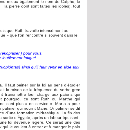
rend mieux également le nom de Caïphe, le
= la pierre dont sont faites les idoles), tout
andis que Ruth travaille intensément au
igue » que l’on rencontre si souvent dans le
e (ekopiasen) pour vous.
 inutilement fatigué
kopiôntas) ainsi qu’il faut venir en aide aux
. Il faut peiner sur la loi au sens d’étudier
it la raison de la fréquence du verbe grec
ont transmettre leur charge aux païens qui
’est pourquoi, ce sont Ruth ou Marthe qui
es ne sont plus « en service ». Marta a pour
palmier qui nourrit Marie. Or palmier se dit
ce d’une formation midrashique. La fin des
la sortie d’Égypte, après un labeur épuisant.
’une loi devenue légère. Ce serait une des
 qui le veulent à entrer et à manger le pain