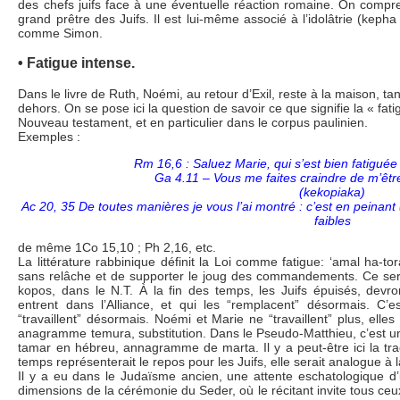
des chefs juifs face à une éventuelle réaction romaine. On comp
grand prêtre des Juifs. Il est lui-même associé à l’idolâtrie (kepha 
comme Simon.
• Fatigue intense.
Dans le livre de Ruth, Noémi, au retour d’Exil, reste à la maison, t
dehors. On se pose ici la question de savoir ce que signifie la « fat
Nouveau testament, et en particulier dans le corpus paulinien.
Exemples :
Rm 16,6 : Saluez Marie, qui s’est bien fatigué
Ga 4.11 – Vous me faites craindre de m’être
(kekopiaka)
Ac 20, 35 De toutes manières je vous l’ai montré : c’est en peinant (
faibles
de même 1Co 15,10 ; Ph 2,16, etc.
La littérature rabbinique définit la Loi comme fatigue: ‘amal ha-tora
sans relâche et de supporter le joug des commandements. Ce sera
kopos, dans le N.T. À la fin des temps, les Juifs épuisés, devr
entrent dans l’Alliance, et qui les “remplacent” désormais. C
“travaillent” désormais. Noémi et Marie ne “travaillent” plus, ell
anagramme temura, substitution. Dans le Pseudo-Matthieu, c’est un 
tamar en hébreu, annagramme de marta. Il y a peut-être ici la tra
temps représenterait le repos pour les Juifs, elle serait analogue à 
Il y a eu dans le Judaïsme ancien, une attente eschatologique d
dimensions de la cérémonie du Seder, où le récitant invite tous ceux