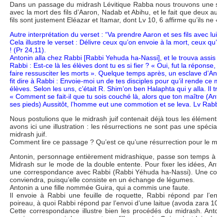
Dans un passage du midrash Lévitique Rabba nous trouvons une sc
avec la mort des fils d’Aaron, Nadab et Abihu, et le fait que deux a
fils sont justement Eléazar et Itamar, dont Lv 10, 6 affirme qu’ils n
Autre interprétation du verset : “Va prendre Aaron et ses fils avec lui
Cela illustre le verset : Délivre ceux qu’on envoie à la mort, ceux q
! (Pr 24,11).
Antonin alla chez Rabbi [Rabbi Yehuda ha-Nassi], et le trouva assis 
Rabbi : Est-ce là les élèves dont tu es si fier ? « Oui, fut la réponse
faire ressusciter les morts ». Quelque temps après, un esclave d’Ant
fit dire à Rabbi : Envoie-moi un de tes disciples pour qu’il rende ce 
élèves. Selon les uns, c’était R. Shim’on ben Halaphta qui y alla. Il 
« Comment se fait-il que tu sois couché là, alors que ton maître (Anto
ses pieds) Aussitôt, l’homme eut une commotion et se leva. Lv Rab
Nous postulions que le midrash juif contenait déjà tous les élémen
avons ici une illustration : les résurrections ne sont pas une spéci
midrash juif.
Comment lire ce passage ? Qu’est ce qu’une résurrection pour le mi
Antonin, personnage entièrement midrashique, passe son temps à 
Midrash sur le mode de la double entente. Pour fixer les idées, An
une correspondance avec Rabbi (Rabbi Yéhuda ha-Nassi). Une co
conviendra, puisqu’elle consiste en un échange de légumes.
Antonin a une fille nommée Guira, qui a commis une faute.
Il envoie à Rabbi une feuille de roquette, Rabbi répond par l’e
poireau, à quoi Rabbi répond par l’envoi d’une laitue (avoda zara 1
Cette correspondance illustre bien les procédés du midrash. Ant