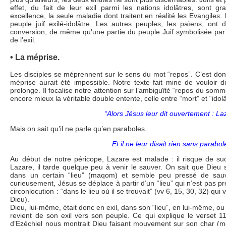
effet, du fait de leur exil parmi les nations idolâtres, sont 
excellence, la seule maladie dont traitent en réalité les Evangiles: l
peuple juif exilé-idolâtre. Les autres peuples, les païens, ont 
conversion, de même qu’une partie du peuple Juif symbolisée par 
de l’exil.
• La méprise.
Les disciples se méprennent sur le sens du mot “repos”. C’est donc
méprise aurait été impossible. Notre texte fait mine de vouloir di
prolonge. Il focalise notre attention sur l’ambiguïté “repos du somm
encore mieux la véritable double entente, celle entre “mort” et “idolâ
“Alors Jésus leur dit ouvertement : La
Mais on sait qu’il ne parle qu’en paraboles.
Et il ne leur disait rien sans parabo
Au début de notre péricope, Lazare est malade : il risque de su
Lazare, il tarde quelque peu à venir le sauver. On sait que Dieu s
dans un certain “lieu” (maqom) et semble peu pressé de sauv
curieusement, Jésus se déplace à partir d’un “lieu” qui n’est pas 
circonlocution : “dans le lieu où il se trouvait” (vv 6, 15, 30, 32) qu
Dieu).
Dieu, lui-même, était donc en exil, dans son “lieu”, en lui-même, ou 
revient de son exil vers son peuple. Ce qui explique le verset 1
d’Ezéchiel nous montrait Dieu faisant mouvement sur son char (me