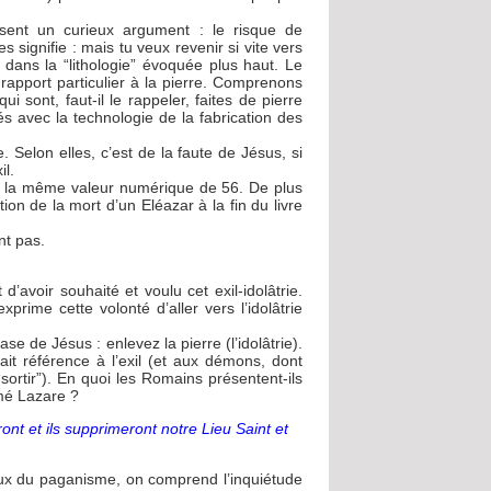
osent un curieux argument : le risque de
les signifie : mais tu veux revenir si vite vers
 dans la “lithologie” évoquée plus haut. Le
 rapport particulier à la pierre. Comprenons
 sont, faut-il le rappeler, faites de pierre
és avec la technologie de la fabrication des
Selon elles, c’est de la faute de Jésus, si
il.
nt la même valeur numérique de 56. De plus
ion de la mort d’un Eléazar à la fin du livre
nt pas.
 d’avoir souhaité et voulu cet exil-idolâtrie.
xprime cette volonté d’aller vers l’idolâtrie
se de Jésus : enlevez la pierre (l’idolâtrie).
ait référence à l’exil (et aux démons, dont
“sortir”). En quoi les Romains présentent-ils
mmé Lazare ?
ront et ils supprimeront notre Lieu Saint et
 dieux du paganisme, on comprend l’inquiétude