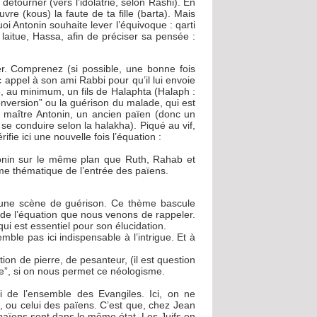
étourner (vers l’idolâtrie, selon Rashi). En
vre (kous) la faute de ta fille (barta). Mais
i Antonin souhaite lever l’équivoque : qarti
aitue, Hassa, afin de préciser sa pensée :
er. Comprenez (si possible, une bonne fois
nc appel à son ami Rabbi pour qu’il lui envoie
tre, au minimum, un fils de Halaphta (Halaph :
conversion” ou la guérison du malade, qui est
son maître Antonin, un ancien païen (donc un
 se conduire selon la halakha). Piqué au vif,
rifie ici une nouvelle fois l’équation :
tonin sur le même plan que Ruth, Rahab et
me thématique de l’entrée des païens.
 une scène de guérison. Ce thème bascule
 de l’équation que nous venons de rappeler.
qui est essentiel pour son élucidation.
ble pas ici indispensable à l’intrigue. Et à
tion de pierre, de pesanteur, (il est question
gie”, si on nous permet ce néologisme.
i de l’ensemble des Evangiles. Ici, on ne
an, ou celui des païens. C’est que, chez Jean
t païens sont dans le même état. Les Juifs en