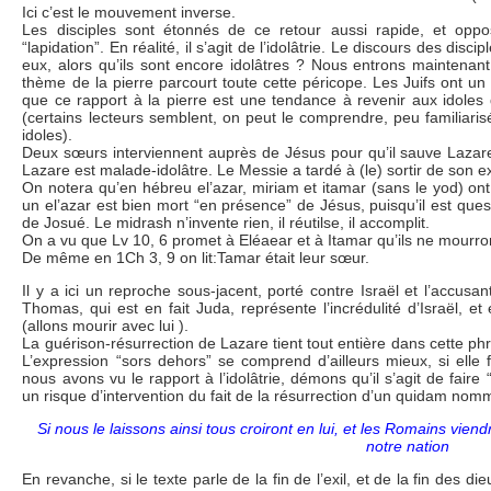
Ici c’est le mouvement inverse.
Les disciples sont étonnés de ce retour aussi rapide, et opp
“lapidation”. En réalité, il s’agit de l’idolâtrie. Le discours des discip
eux, alors qu’ils sont encore idolâtres ? Nous entrons maintenant
thème de la pierre parcourt toute cette péricope. Les Juifs ont un
que ce rapport à la pierre est une tendance à revenir aux idoles qui
(certains lecteurs semblent, on peut le comprendre, peu familiaris
idoles).
Deux sœurs interviennent auprès de Jésus pour qu’il sauve Lazare. 
Lazare est malade-idolâtre. Le Messie a tardé à (le) sortir de son ex
On notera qu’en hébreu el’azar, miriam et itamar (sans le yod) o
un el’azar est bien mort “en présence” de Jésus, puisqu’il est quest
de Josué. Le midrash n’invente rien, il réutilse, il accomplit.
On a vu que Lv 10, 6 promet à Eléaear et à Itamar qu’ils ne mourro
De même en 1Ch 3, 9 on lit:Tamar était leur sœur.
Il y a ici un reproche sous-jacent, porté contre Israël et l’accusant
Thomas, qui est en fait Juda, représente l’incrédulité d’Israël, et e
(allons mourir avec lui ).
La guérison-résurrection de Lazare tient tout entière dans cette phra
L’expression “sors dehors” se comprend d’ailleurs mieux, si elle f
nous avons vu le rapport à l’idolâtrie, démons qu’il s’agit de faire 
un risque d’intervention du fait de la résurrection d’un quidam no
Si nous le laissons ainsi tous croiront en lui, et les Romains viend
notre nation
En revanche, si le texte parle de la fin de l’exil, et de la fin des