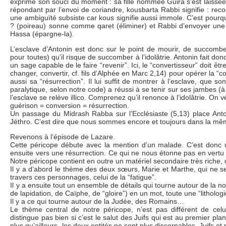
exprime son souci du moment : sa fille nommée Guira s’est laissée d
répondant par l’envoi de coriandre, kousbarta Rabbi signifie : recou
une ambiguïté subsiste car kous signifie aussi immole. C’est pourquo
? (poireau) sonne comme qaret (éliminer) et Rabbi d’envoyer une l
Hassa (épargne-la).
L’esclave d’Antonin est donc sur le point de mourir, de succomb
pour toutes) qu’il risque de succomber à l’idolâtrie. Antonin fait do
un sage capable de le faire “revenir”. Ici, le “convertisseur” doit ê
changer, convertir, cf. fils d’Alphée en Marc 2,14) pour opérer la “
aussi sa “résurrection”. Il lui suffit de montrer à l’esclave, que 
paralytique, selon notre code) a réussi à se tenir sur ses jambes (à
l’esclave se relève illico. Comprenez qu’il renonce à l’idolâtrie. On vé
guérison = conversion = résurrection.
Un passage du Midrash Rabba sur l’Ecclésiaste (5,13) place An
Jéthro. C’est dire que nous sommes encore et toujours dans la mê
Revenons à l’épisode de Lazare.
Cette péricope débute avec la mention d’un malade. C’est donc
ensuite vers une résurrection. Ce qui ne nous étonne pas en vertu
Notre péricope contient en outre un matériel secondaire très riche, 
Il y a d’abord le thème des deux sœurs, Marie et Marthe, qui ne sem
travers ces personnages, celui de la “fatigue”.
Il y a ensuite tout un ensemble de détails qui tourne autour de la no
de lapidation, de Caïphe, de “gloire”) en un mot, toute une “litholo
Il y a ce qui tourne autour de la Judée, des Romains…
Le thème central de notre péricope, n’est pas différent de celu
distingue pas bien si c’est le salut des Juifs qui est au premier pl
plus qu’ailleurs, les deux entités ne sont plus discernables. Juifs e