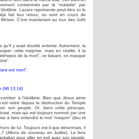
gravement contaminés par la “maladie” par
’idolâtrie. Lazare représente peut-être ici le
déjà fait leur retour, ou sont en cours de
Miriam. C’est maintenant au tour des Juifs
 qu’il y avait double entente. Autrement, la
ssiper cette méprise, mais en réalité, il la
eil/repos de la mort”, ce faisant, on masque
trie”.
zare est mort”.
le (Mt 13,14)
ccomber à l’idolâtrie. Bien que Jésus aime
’est retiré depuis la destruction du Temple
er son peuple. Or, dans cette péricope,
précisé, mais qui est toujours nommé par une
i vise à faire entendre le mot “maqom” (lieu et
hors de lui. Toujours est-il que désormais, il
1,7 (Allons de nouveau en Judée). Le livre
rkaba) pour aller en exil avec son peuple.