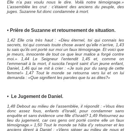
Elle n’a pas voulu nous le dire. Voilà notre témoignage.»
L’assemblée les crut : c’étaient des anciens du peuple, des
juges. Suzanne fut donc condamnée à mort.
• Prière de Suzanne et retournement de situation.
1,42 Elle cria très haut : «Dieu éternel, toi qui connais les
secrets, toi qui connais toute chose avant qu’elle n’arrive, 1,43
tu sais qu’ils ont porté sur moi un faux témoignage. Et voici que
je meurs, innocente de tout ce que leur malice a forgé contre
moi.» 1,44 Le Seigneur l’entendit 1,45 et, comme on
l’emmenait à la mort, il suscita l’esprit saint d’un jeune enfant,
Daniel, 1,46 qui se mit à crier : «Je suis pur du sang de cette
femme!» 1,47 Tout le monde se retourna vers lui et on lui
demanda : «Que signifient les paroles que tu as dites?»
• Le Jugement de Daniel.
1,48 Debout au milieu de l’assemblée, il répondit : «Vous êtes
donc assez fous, enfants d’Israël, pour condamner sans
enquête et sans évidence une fille d’Israël? 1,49 Retournez au
lieu du jugement, car ces gens ont porté contre elle un faux
témoignage.» 1,50 Tout le monde se hâta d’y retourner et les
anciens dirent à Daniel : «Viens siéger au milieu de nous et