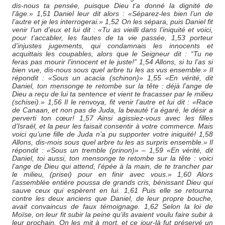
dis-nous ta pensée, puisque Dieu t’a donné la dignité de
l’âge.» 1,51 Daniel leur dit alors : «Séparez-les bien l’un de
l’autre et je les interrogerai.» 1,52 On les sépara, puis Daniel fit
venir l’un d’eux et lui dit : «Tu as vieilli dans l’iniquité et voici,
pour t’accabler, les fautes de ta vie passée, 1,53 porteur
d’injustes jugements, qui condamnais les innocents et
acquittais les coupables, alors que le Seigneur dit : “Tu ne
feras pas mourir l’innocent et le juste!” 1,54 Allons, si tu l’as si
bien vue, dis-nous sous quel arbre tu les as vus ensemble.» Il
répondit : «Sous un acacia (schinon)» 1,55 «En vérité, dit
Daniel, ton mensonge te retombe sur la tête : déjà l’ange de
Dieu a reçu de lui ta sentence et vient te fracasser par le milieu
(schisei).» 1,56 Il le renvoya, fit venir l’autre et lui dit : «Race
de Canaan, et non pas de Juda, la beauté t’a égaré, le désir a
perverti ton cœur! 1,57 Ainsi agissiez-vous avec les filles
d’Israël, et la peur les faisait consentir à votre commerce. Mais
voici qu’une fille de Juda n’a pu supporter votre iniquité! 1,58
Allons, dis-mois sous quel arbre tu les as surpris ensemble.» Il
répondit : «Sous un tremble (prinon)» – 1,59 «En vérité, dit
Daniel, toi aussi, ton mensonge te retombe sur la tête : voici
l’ange de Dieu qui attend, l’épée à la main, de te trancher par
le milieu, (prisei) pour en finir avec vous.» 1,60 Alors
l’assemblée entière poussa de grands cris, bénissant Dieu qui
sauve ceux qui espèrent en lui. 1,61 Puis elle se retourna
contre les deux anciens que Daniel, de leur propre bouche,
avait convaincus de faux témoignage. 1,62 Selon la loi de
Moïse, on leur fit subir la peine qu’ils avaient voulu faire subir à
leur prochain. On les mit à mort, et ce jour-là fut préservé un