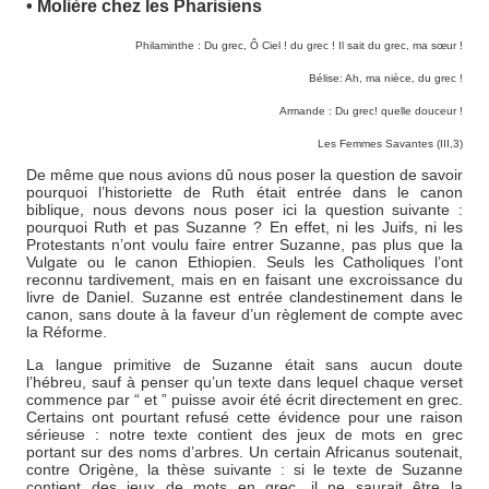
• Molière chez les Pharisiens
Philaminthe : Du grec, Ô Ciel ! du grec ! Il sait du grec, ma sœur !
Bélise: Ah, ma nièce, du grec !
Armande : Du grec! quelle douceur !
Les Femmes Savantes (III,3)
De même que nous avions dû nous poser la question de savoir
pourquoi l’historiette de Ruth était entrée dans le canon
biblique, nous devons nous poser ici la question suivante :
pourquoi Ruth et pas Suzanne ? En effet, ni les Juifs, ni les
Protestants n’ont voulu faire entrer Suzanne, pas plus que la
Vulgate ou le canon Ethiopien. Seuls les Catholiques l’ont
reconnu tardivement, mais en en faisant une excroissance du
livre de Daniel. Suzanne est entrée clandestinement dans le
canon, sans doute à la faveur d’un règlement de compte avec
la Réforme.
La langue primitive de Suzanne était sans aucun doute
l’hébreu, sauf à penser qu’un texte dans lequel chaque verset
commence par “ et ” puisse avoir été écrit directement en grec.
Certains ont pourtant refusé cette évidence pour une raison
sérieuse : notre texte contient des jeux de mots en grec
portant sur des noms d’arbres. Un certain Africanus soutenait,
contre Origène, la thèse suivante : si le texte de Suzanne
contient des jeux de mots en grec, il ne saurait être la