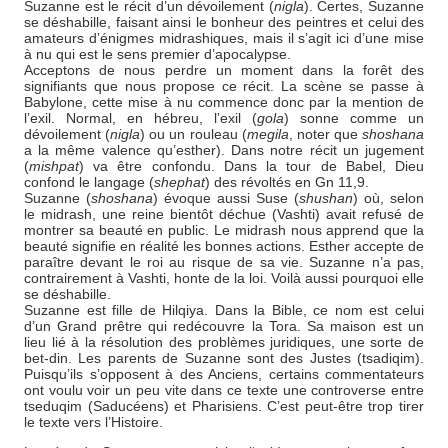
Suzanne est le récit d’un dévoilement (
nigla
). Certes, Suzanne
se déshabille, faisant ainsi le bonheur des peintres et celui des
amateurs d’énigmes midrashiques, mais il s’agit ici d’une mise
à nu qui est le sens premier d’apocalypse.
Acceptons de nous perdre un moment dans la forêt des
signifiants que nous propose ce récit. La scène se passe à
Babylone, cette mise à nu commence donc par la mention de
l’exil. Normal, en hébreu, l’exil (
gola
) sonne comme un
dévoilement (
nigla
) ou un rouleau (
megila
, noter que
shoshana
a la même valence qu’esther). Dans notre récit un jugement
(
mishpat
) va être confondu. Dans la tour de Babel, Dieu
confond le langage (
shephat
) des révoltés en Gn 11,9.
Suzanne (
shoshana
) évoque aussi Suse (
shushan
) où, selon
le midrash, une reine bientôt déchue (Vashti) avait refusé de
montrer sa beauté en public. Le midrash nous apprend que la
beauté signifie en réalité les bonnes actions. Esther accepte de
paraître devant le roi au risque de sa vie. Suzanne n’a pas,
contrairement à Vashti, honte de la loi. Voilà aussi pourquoi elle
se déshabille.
Suzanne est fille de Hilqiya. Dans la Bible, ce nom est celui
d’un Grand prêtre qui redécouvre la Tora. Sa maison est un
lieu lié à la résolution des problèmes juridiques, une sorte de
bet-din. Les parents de Suzanne sont des Justes (tsadiqim).
Puisqu’ils s’opposent à des Anciens, certains commentateurs
ont voulu voir un peu vite dans ce texte une controverse entre
tseduqim (Saducéens) et Pharisiens. C’est peut-être trop tirer
le texte vers l’Histoire.