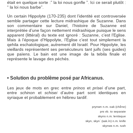
était en quelque sorte :” la loi nous gonfle ”. Ici ce serait plutôt :
“ la loi nous barbe”.
Un certain Hippolyte (170-235) dont l’identité est controversée
semble partager cette lecture midrashique de Suzanne. Dans
son commentaire sur Daniel, l’histoire de Suzanne est
interprétée d’une façon nettement midrashique puisque le sens
apparent (littéral) du texte est ignoré : Suzanne, c’est l’Eglise.
Mais à l’époque d’Hippolyte, l’Eglise c’est tout simplement la
qehila eschatologique, autrement dit Israël. Pour Hippolyte, les
vieillards représentent ses persécuteurs tant juifs (ses guides)
que païens. Le bain est une image de la tebila finale et
représente le lavage des péchés.
• Solution du problème posé par Africanus.
Les jeux de mots en grec entre
prinos
et
prisei
d’une part,
entre
schinon
et
schisei
d’autre part sont identiques en
syriaque et probablement en hébreu tardif.
prynwn n.m. oak (chêne)
prs vb. to separate
skyns n.m. lentisque
skyn, skynʾ (sak.īn) n.m. knife
skynws n.m. rush