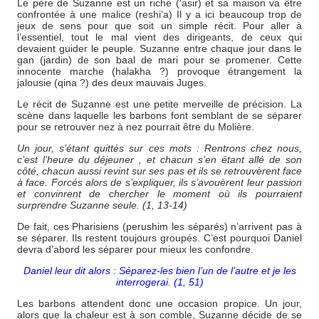
Le père de Suzanne est un riche (‘asir) et sa maison va être
confrontée à une malice (reshi’a) Il y a ici beaucoup trop de
jeux de sens pour que soit un simple récit. Pour aller à
l’essentiel, tout le mal vient des dirigeants, de ceux qui
devaient guider le peuple. Suzanne entre chaque jour dans le
gan (jardin) de son baal de mari pour se promener. Cette
innocente marche (halakha ?) provoque étrangement la
jalousie (qina ?) des deux mauvais Juges.
Le récit de Suzanne est une petite merveille de précision. La
scène dans laquelle les barbons font semblant de se séparer
pour se retrouver nez à nez pourrait être du Molière.
Un jour, s’étant quittés sur ces mots : Rentrons chez nous,
c’est l’heure du déjeuner , et chacun s’en étant allé de son
côté, chacun aussi revint sur ses pas et ils se retrouvèrent face
à face. Forcés alors de s’expliquer, ils s’avouèrent leur passion
et convinrent de chercher le moment où ils pourraient
surprendre Suzanne seule. (1, 13-14)
De fait, ces Pharisiens (perushim les séparés) n’arrivent pas à
se séparer. Ils restent toujours groupés. C’est pourquoi Daniel
devra d’abord les séparer pour mieux les confondre.
Daniel leur dit alors : Séparez-les bien l’un de l’autre et je les
interrogerai. (1, 51)
Les barbons attendent donc une occasion propice. Un jour,
alors que la chaleur est à son comble, Suzanne décide de se