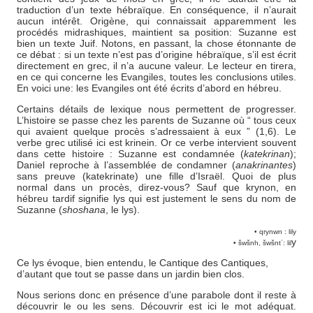
traduction d’un texte hébraïque. En conséquence, il n’aurait
aucun intérêt. Origène, qui connaissait apparemment les
procédés midrashiques, maintient sa position: Suzanne est
bien un texte Juif. Notons, en passant, la chose étonnante de
ce débat : si un texte n’est pas d’origine hébraïque, s’il est écrit
directement en grec, il n’a aucune valeur. Le lecteur en tirera,
en ce qui concerne les Evangiles, toutes les conclusions utiles.
En voici une: les Evangiles ont été écrits d’abord en hébreu.
Certains détails de lexique nous permettent de progresser.
L’histoire se passe chez les parents de Suzanne où “ tous ceux
qui avaient quelque procès s’adressaient à eux ” (1,6). Le
verbe grec utilisé ici est krinein. Or ce verbe intervient souvent
dans cette histoire : Suzanne est condamnée (
katekrinan
);
Daniel reproche à l’assemblée de condamner (
anakrinantes
)
sans preuve (katekrinate) une fille d’Israël. Quoi de plus
normal dans un procès, direz-vous? Sauf que krynon, en
hébreu tardif signifie lys qui est justement le sens du nom de
Suzanne (
shoshana
, le lys).
• qrynwn : lily
y
• šwšnh, šwšntʾ: lil
Ce lys évoque, bien entendu, le Cantique des Cantiques,
d’autant que tout se passe dans un jardin bien clos.
Nous serions donc en présence d’une parabole dont il reste à
découvrir le ou les sens. Découvrir est ici le mot adéquat.