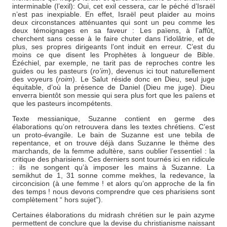
interminable (l’exil): Oui, cet exil cessera, car le péché d’Israël
n’est pas inexpiable. En effet, Israël peut plaider au moins
deux circonstances atténuantes qui sont un peu comme les
deux témoignages en sa faveur : Les païens, à l’affût,
cherchent sans cesse à le faire chuter dans l’idolâtrie, et de
plus, ses propres dirigeants l’ont induit en erreur. C’est du
moins ce que disent les Prophètes à longueur de Bible.
Ézéchiel, par exemple, ne tarit pas de reproches contre les
guides ou les pasteurs (
ro’im
), devenus ici tout naturellement
des voyeurs (
roim
). Le Salut réside donc en Dieu, seul juge
équitable, d’où la présence de Daniel (Dieu me juge). Dieu
enverra bientôt son messie qui sera plus fort que les païens et
que les pasteurs incompétents.
Texte messianique, Suzanne contient en germe des
élaborations qu’on retrouvera dans les textes chrétiens. C’est
un proto-évangile. Le bain de Suzanne est une tebila de
repentance, et on trouve déjà dans Suzanne le thème des
marchands, de la femme adultère, sans oublier l’essentiel : la
critique des pharisiens. Ces derniers sont tournés ici en ridicule
: ils ne songent qu’à imposer les mains à Suzanne. La
semikhut de 1, 31 sonne comme mekhes, la redevance, la
circoncision (à une femme ! et alors qu’on approche de la fin
des temps ! nous devons comprendre que ces pharisiens sont
complètement “ hors sujet”).
Certaines élaborations du midrash chrétien sur le pain azyme
permettent de conclure que la devise du christianisme naissant