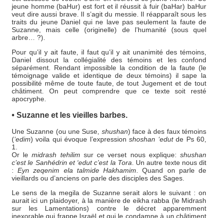
jeune homme (baHur) est fort et il réussit à fuir (baHar) baHur
veut dire aussi brave. Il s’agit du messie. Il réapparaît sous les
traits du jeune Daniel qui ne lave pas seulement la faute de
Suzanne, mais celle (originelle) de l’humanité (sous quel
arbre… ?).
Pour qu’il y ait faute, il faut qu’il y ait unanimité des témoins,
Daniel dissout la collégialité des témoins et les confond
séparément. Rendant impossible la condition de la faute (le
témoignage valide et identique de deux témoins) il sape la
possibilité même de toute faute, de tout Jugement et de tout
châtiment. On peut comprendre que ce texte soit resté
apocryphe.
• Suzanne et les vieilles barbes.
Une Suzanne (ou une Suse,
shushan
) face à des faux témoins
(
‘edim
) voila qui évoque l’expression
shoshan ‘edut
de Ps 60,
1.
Or le
midrash tehilim
sur ce verset nous explique:
shushan
c’est le Sanhédrin et ‘edut c’est la Tora
. Un autre texte nous dit
:
Eyn zeqenim ela talmide Hakhamim
. Quand on parle de
vieillards ou d’anciens on parle des disciples des Sages.
Le sens de la megila de Suzanne serait alors le suivant : on
aurait ici un plaidoyer, à la manière de eikha rabba (le Midrash
sur les Lamentations) contre le décret apparemment
inexorable qui frappe Israël et qui le condamne à un châtiment