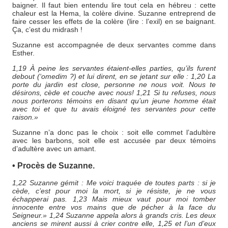
baigner. Il faut bien entendu lire tout cela en hébreu : cette
chaleur est la Hema, la colère divine. Suzanne entreprend de
faire cesser les effets de la colère (lire : l’exil) en se baignant.
Ça, c’est du midrash !
Suzanne est accompagnée de deux servantes comme dans
Esther.
1,19 À peine les servantes étaient-elles parties, qu’ils furent
debout (‘omedim ?) et lui dirent, en se jetant sur elle : 1,20 La
porte du jardin est close, personne ne nous voit. Nous te
désirons, cède et couche avec nous! 1,21 Si tu refuses, nous
nous porterons témoins en disant qu’un jeune homme était
avec toi et que tu avais éloigné tes servantes pour cette
raison.»
Suzanne n’a donc pas le choix : soit elle commet l’adultère
avec les barbons, soit elle est accusée par deux témoins
d’adultère avec un amant.
• Procès de Suzanne.
1,22 Suzanne gémit : Me voici traquée de toutes parts : si je
cède, c’est pour moi la mort, si je résiste, je ne vous
échapperai pas. 1,23 Mais mieux vaut pour moi tomber
innocente entre vos mains que de pécher à la face du
Seigneur.» 1,24 Suzanne appela alors à grands cris. Les deux
anciens se mirent aussi à crier contre elle, 1,25 et l’un d’eux