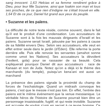
sang innocent. 1,63 Helcias et sa femme rendirent grâce à
Dieu, pour leur fille Suzanne, ainsi que Ioakim son mari et tous
ses proches, de ce que rien d’indigne ne s’était trouvé en elle.
1,64 Et de ce jour, Daniel fut grand aux yeux du peuple.
• Suzanne et les païens.
La difficulté de notre texte réside, comme souvent, dans le fait
qu’il est le produit d’une condensation. Les accusateurs de
Suzanne sont à la fois les mauvais dirigeants d’Israël et les
païens. Suzanne serait Israël, jalousée par les païens à cause
de sa fidélité envers Dieu. Selon ses accusateurs, elle veut en
effet entrer seule dans le jardin (d’Eden). Elle referme la porte
derrière elle. Puis elle renvoie les servantes (amahot sonne
comme umot les Nations). Ses accusateurs la dévoilent
(l’exilent, gola) pour se rassasier de sa beauté. Cela
expliquerait pourquoi Daniel dit aux accusateurs : race de
Kanaan et non de Juda. Notez qu’on a déjà ici le thème des
marchands (du temple), puisqu’un kena’ani est aussi un
marchand
La présence des païens signale la proximité du champ de
forces de l’eschatologie. Quand un midrash convoque les
païens, c’est que le messie n’est pas loin. En effet, l’entrée des
païens est le même événement que la venue messianique. Le
véritable héros de l’histoire de Suzanne pourrait bien être un
personnage insaisissable, fugitif, et qui reste invisible. Suzanne
est accusée de vouloir s’unir en secret à ce jeune homme. Ce