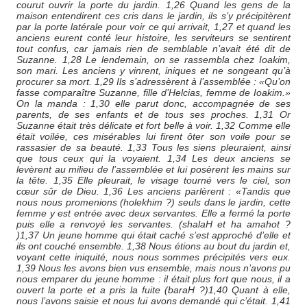
courut ouvrir la porte du jardin. 1,26 Quand les gens de la
maison entendirent ces cris dans le jardin, ils s’y précipitèrent
par la porte latérale pour voir ce qui arrivait, 1,27 et quand les
anciens eurent conté leur histoire, les serviteurs se sentirent
tout confus, car jamais rien de semblable n’avait été dit de
Suzanne. 1,28 Le lendemain, on se rassembla chez Ioakim,
son mari. Les anciens y vinrent, iniques et ne songeant qu’à
procurer sa mort. 1,29 Ils s’adressèrent à l’assemblée : «Qu’on
fasse comparaître Suzanne, fille d’Helcias, femme de Ioakim.»
On la manda : 1,30 elle parut donc, accompagnée de ses
parents, de ses enfants et de tous ses proches. 1,31 Or
Suzanne était très délicate et fort belle à voir. 1,32 Comme elle
était voilée, ces misérables lui firent ôter son voile pour se
rassasier de sa beauté. 1,33 Tous les siens pleuraient, ainsi
que tous ceux qui la voyaient. 1,34 Les deux anciens se
levèrent au milieu de l’assemblée et lui posèrent les mains sur
la tête. 1,35 Elle pleurait, le visage tourné vers le ciel, son
cœur sûr de Dieu. 1,36 Les anciens parlèrent : «Tandis que
nous nous promenions (holekhim ?) seuls dans le jardin, cette
femme y est entrée avec deux servantes. Elle a fermé la porte
puis elle a renvoyé les servantes. (shalaH et ha amahot ?
)1,37 Un jeune homme qui était caché s’est approché d’elle et
ils ont couché ensemble. 1,38 Nous étions au bout du jardin et,
voyant cette iniquité, nous nous sommes précipités vers eux.
1,39 Nous les avons bien vus ensemble, mais nous n’avons pu
nous emparer du jeune homme : il était plus fort que nous, il a
ouvert la porte et a pris la fuite (baraH ?)1,40 Quant à elle,
nous l’avons saisie et nous lui avons demandé qui c’était. 1,41