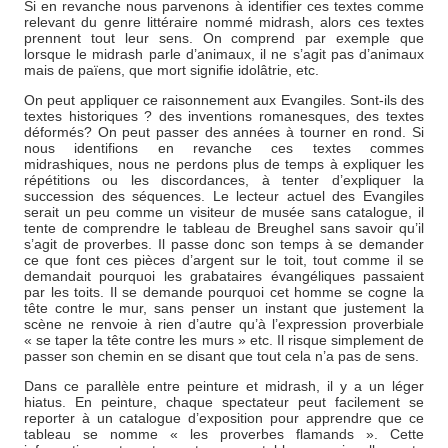
Si en revanche nous parvenons à identifier ces textes comme
relevant du genre littéraire nommé midrash, alors ces textes
prennent tout leur sens. On comprend par exemple que
lorsque le midrash parle d’animaux, il ne s’agit pas d’animaux
mais de païens, que mort signifie idolâtrie, etc.
On peut appliquer ce raisonnement aux Evangiles. Sont-ils des
textes historiques ? des inventions romanesques, des textes
déformés? On peut passer des années à tourner en rond. Si
nous identifions en revanche ces textes commes
midrashiques, nous ne perdons plus de temps à expliquer les
répétitions ou les discordances, à tenter d’expliquer la
succession des séquences. Le lecteur actuel des Evangiles
serait un peu comme un visiteur de musée sans catalogue, il
tente de comprendre le tableau de Breughel sans savoir qu’il
s’agit de proverbes. Il passe donc son temps à se demander
ce que font ces pièces d’argent sur le toit, tout comme il se
demandait pourquoi les grabataires évangéliques passaient
par les toits. Il se demande pourquoi cet homme se cogne la
tête contre le mur, sans penser un instant que justement la
scène ne renvoie à rien d’autre qu’à l’expression proverbiale
« se taper la tête contre les murs » etc. Il risque simplement de
passer son chemin en se disant que tout cela n’a pas de sens.
Dans ce parallèle entre peinture et midrash, il y a un léger
hiatus. En peinture, chaque spectateur peut facilement se
reporter à un catalogue d’exposition pour apprendre que ce
tableau se nomme « les proverbes flamands ». Cette