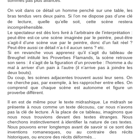
sommes pas plus avancés.
On voit dans ce détail un homme penché sur une table, les
bras tendus vers deux pains. Si l’on ne dispose pas d’une clé
de lecture, quelle qu’elle soit, cette scène restera
incompréhensible.
Le spectateur est dès lors livré à l’arbitraire de l’interprétation :
peut-être est-ce une scène imaginée par le peintre, peut-être
s’agit-il d’une scène vue par le peintre, donc d’un fait réel ?
Peut-être aussi ce détail n’a-t-il aucun sens ? etc.
Si en revanche vous apprenez qu’il s’agit du tableau de
Breughel intitulé les Proverbes Flamands, la scène retrouve
son sens : il s’agit de la figuration d’un proverbe : l’homme a du
mal à arriver d’un pain à l’autre (il n’arrive pas à joindre les
deux bouts).
Du coup, les scènes adjacentes trouvent aussi leur sens. On
ne cherche pas, par exemple, à les rapprocher entre elles. On
comprend que chaque scène est autonome et figure un
proverbe différent.
Il en est de même pour le texte midrashique. Le midrash se
présente à nous comme un texte décousu, car nous n’avons
pas la clé de lecture. À la place de ce tableau, imaginons que
nous nous trouvions devant des textes étranges. Nous
cherchons instinctivement à identifier la nature de ces textes.
Nous pouvons errer longtemps avant de savoir si ce sont des
inventions romanesques, ou au contraire des récits
historiques, ou encore des récits déformés…