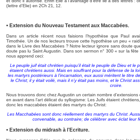
et donc il autorise. Enfin Élie a l’avantage d’être lié à des lettres :
(lettre d’Elie) en 2Ch 21, 12.
• Extension du Nouveau Testament aux Maccabées.
Dans un article récent nous faisions l’hypothèse que Paul av
Timothée. Un de nos lecteurs trouve cette hypothèse un peu « raide »
dans le Livre des Maccabées ? Notre lecteur ignore sans doute que ce
doute pas lu Saint Augustin. Dans son sermon n° 300 « sur la fête
nous apprend ceci:
Le peuple juif était chrétien puisqu’il était le peuple de Dieu et le
étaient chrétiens aussi. Mais en souffrant pour la défense de la lo
les martyrs postérieurs à l’incarnation, eux aussi méritent le titre d
le Christ; il y était voilé, mais il n’y était pas moins, et le Christ
croire.
Nous trouvons donc chez Augustin un certain nombre d’extensions q
en avant dans l’art délicat du syllogisme: Les Juifs étaient chrétien
donc les maccabées étaient des martyrs du Christ:
Les Macchabées sont donc réellement des martyrs du Christ. Aussi n
convenable, au contraire; de célébrer avec éclat leur f
• Extension du midrash à l’Ecriture.