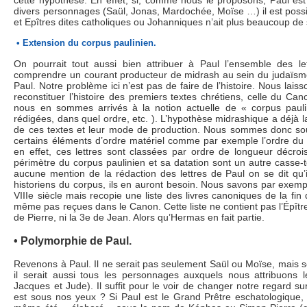
cette hypothèse. En effet, si, comme nous le proposons, Paul est 
divers personnages (Saül, Jonas, Mardochée, Moïse …) il est possib
et Epîtres dites catholiques ou Johanniques n’ait plus beaucoup de
• Extension du corpus paulinien.
On pourrait tout aussi bien attribuer à Paul l’ensemble des le
comprendre un courant producteur de midrash au sein du judaïs
Paul. Notre problème ici n’est pas de faire de l’histoire. Nous laiss
reconstituer l’histoire des premiers textes chrétiens, celle du C
nous en sommes arrivés à la notion actuelle de « corpus paulin
rédigées, dans quel ordre, etc. ). L’hypothèse midrashique a déjà l
de ces textes et leur mode de production. Nous sommes donc sou
certains éléments d’ordre matériel comme par exemple l’ordre du 
en effet, ces lettres sont classées par ordre de longueur décr
périmètre du corpus paulinien et sa datation sont un autre casse-
aucune mention de la rédaction des lettres de Paul on se dit qu
historiens du corpus, ils en auront besoin. Nous savons par exemp
VIIIe siècle mais recopie une liste des livres canoniques de la fin d
même pas reçues dans le Canon. Cette liste ne contient pas l’Épître
de Pierre, ni la 3e de Jean. Alors qu’Hermas en fait partie.
• Polymorphie de Paul.
Revenons à Paul. Il ne serait pas seulement Saül ou Moïse, mais 
il serait aussi tous les personnages auxquels nous attribuons le
Jacques et Jude). Il suffit pour le voir de changer notre regard s
est sous nos yeux ? Si Paul est le Grand Prêtre eschatologique, i