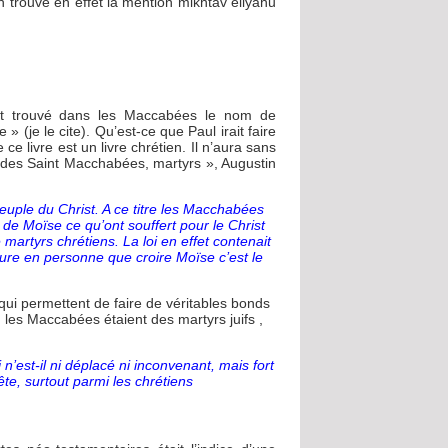
 on trouve en effet la mention mikhtav éliyahu
ait trouvé dans les Maccabées le nom de
 (je le cite). Qu’est-ce que Paul irait faire
 livre est un livre chrétien. Il n’aura sans
 des Saint Macchabées, martyrs », Augustin
 peuple du Christ. A ce titre les Macchabées
i de Moïse ce qu’ont souffert pour le Christ
e martyrs chrétiens. La loi en effet contenait
 assure en personne que croire Moïse c’est le
ui permettent de faire de véritables bonds
s, les Maccabées étaient des martyrs juifs ,
’est-il ni déplacé ni inconvenant, mais fort
ête, surtout parmi les chrétiens