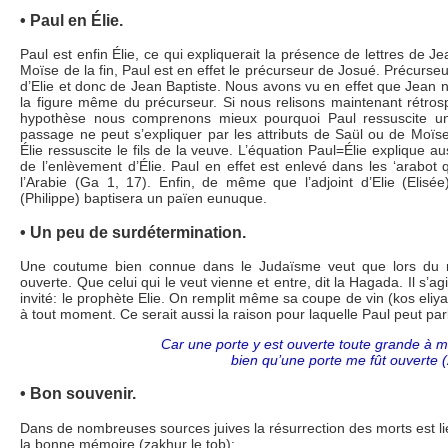
• Paul en Élie.
Paul est enfin Élie, ce qui expliquerait la présence de lettres de J
Moïse de la fin, Paul est en effet le précurseur de Josué. Précurseu
d’Elie et donc de Jean Baptiste. Nous avons vu en effet que Jean n’e
la figure même du précurseur. Si nous relisons maintenant rétrosp
hypothèse nous comprenons mieux pourquoi Paul ressuscite 
passage ne peut s’expliquer par les attributs de Saül ou de Moïse
Élie ressuscite le fils de la veuve. L’équation Paul=Élie explique a
de l’enlèvement d’Élie. Paul en effet est enlevé dans les ‘arabot 
l’Arabie (Ga 1, 17). Enfin, de même que l’adjoint d’Elie (Elisée
(Philippe) baptisera un païen eunuque.
• Un peu de surdétermination.
Une coutume bien connue dans le Judaïsme veut que lors du re
ouverte. Que celui qui le veut vienne et entre, dit la Hagada. Il s’a
invité: le prophète Elie. On remplit même sa coupe de vin (kos eliya
à tout moment. Ce serait aussi la raison pour laquelle Paul peut parl
Car une porte y est ouverte toute grande à m
bien qu’une porte me fût ouverte 
• Bon souvenir.
Dans de nombreuses sources juives la résurrection des morts est liée
la bonne mémoire (zakhur le tob):