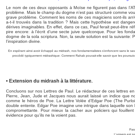
Le nom de ces deux opposants à Moïse ne figurent pas dans l’AT.
problème. Mais le champ du dogme n’est pas structuré comme vous
grave problème. Comment les noms de ces magiciens sont-ils arri
a-t-il trouvés dans la tradition ? Mais cette hypothèse est danger
dérives imaginables. En effet, dans ce cas, Paul ferait peut-être r
pire encore: à l’écrit d’une secte juive quelconque. Pour les fond
dogme de la sola scriptura. Non, la seule solution est la suivante
l’inspiration divine.
En espérant ainsi avoir échappé au midrash, nos fondamentalistes s’enfoncent sans le savoi
procédé typiquement midrashique: Comment Rahab pouvait-elle savoir que les poursuivan
• Extension du midrash à la littérature.
Concluons sur nos Lettres de Paul. Le rédacteur de ces lettres en
Pierre, Jean, Jude et Jacques nous aurait laissé un indice que nou
comme le héros de Poe. La Lettre Volée d’Edgar Poe (The Purloin
double entente. Edgar Poe imagine une intrigue dans laquelle son 
compromettante. Pour mieux la cacher aux policiers qui fouillent 
évidence pour qu’ils ne la voient pas.
Pas
L’univers est p