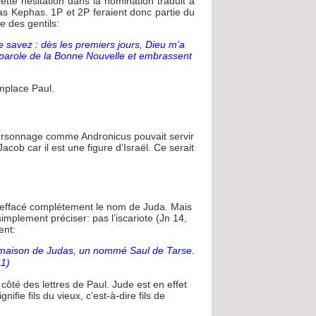
te hésitation dans la nomination traduit à
ias Kephas. 1P et 2P feraient donc partie du
re des gentils:
le savez : dès les premiers jours, Dieu m’a
 parole de la Bonne Nouvelle et embrassent
emplace Paul.
personnage comme Andronicus pouvait servir
cob car il est une figure d’Israël. Ce serait
ême effacé complétement le nom de Juda. Mais
simplement préciser: pas l’iscariote (Jn 14,
ent:
la maison de Judas, un nommé Saul de Tarse.
11)
côté des lettres de Paul. Jude est en effet
ie fils du vieux, c’est-à-dire fils de