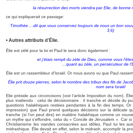
la résurrection des morts viendra par Elie, de bonne
ce qui expliquerait ce passage:
Timothée …dit que vous conservez toujours de nous un bon souve
3,6)
• Autres attributs d’Élie.
Élie est zélé pour la loi et Paul le sera donc également :
et j’étais rempli du zèle de Dieu, comme vous l’êtes
…quant au zèle, un persécuteur de l’É
Élie est un rassembleur d’Israël. Or nous avons vu que Paul rassem
Élie prit douze pierres, selon le nombre des tribus des fils de Jaco
nom sera Israël
Elie préside aux circoncisons (voir l’article Imposition du nom). Élie
plus inattendu : celui de décisionnaire : il tranche et décide du pu
questions halakhiques restées pendantes à la fin des temps. Or 
impression) que Paul prend quelques décisions sur la délicate qu
tranche (si l’on peut dire) en matière halakhique comme un nouv
un mythe qui s’effondre, celui du « Concile de Jérusalem ». Car si
Christianisme les viandes consacrées aux idôles, Paul lui les aut
midrashique. Élie devait en effet, selon le midrash, accomplir la pr