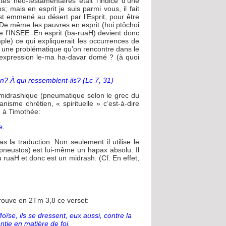
s néo-testamentaires était l’indice d’une
; mais en esprit je suis parmi vous, il fait
t emmené au désert par l’Esprit, pour être
. De même les pauvres en esprit (hoi ptôchoi
 l’INSEE. En esprit (ba-ruaH) devient donc
le) ce qui expliquerait les occurrences de
 à une problématique qu’on rencontre dans le
’expression le-ma ha-davar domé ? (à quoi
? À qui ressemblent-ils? (Lc 7, 31)
n midrashique (pneumatique selon le grec du
nisme chrétien, « spirituelle » c’est-à-dire
e à Timothée:
e.
s la traduction. Non seulement il utilise le
heopneustos) est lui-même un hapax absolu. Il
 ruaH et donc est un midrash. (Cf. En effet,
rouve en 2Tm 3,8 ce verset:
se, ils se dressent, eux aussi, contre la
tie en matière de foi.