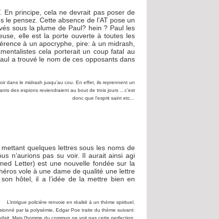
 En principe, cela ne devrait pas poser de
 le pensez. Cette absence de l’AT pose un
vés sous la plume de Paul? hein ? Paul les
euse, elle est la porte ouverte à toutes les
éférence à un apocryphe, pire: à un midrash,
amentalistes cela porterait un coup fatal au
: Paul a trouvé le nom de ces opposants dans
r dans le midrash jusqu’au cou. En effet, ils reprennent un
ts des espions reviendraient au bout de trois jours …c’est
donc que l’esprit saint etc…
 mettant quelques lettres sous les noms de
s n’aurions pas su voir. Il aurait ainsi agi
ed Letter) est une nouvelle fondée sur la
héros vole à une dame de qualité une lettre
son hôtel, il a l’idée de la mettre bien en
L’intrigue policière renvoie en réalité à un thème spirituel.
sionné par la polysémie, Edgar Poe traite du thème suivant:
arfait. Mais l’homme du commun ne voit pas cette perfection.