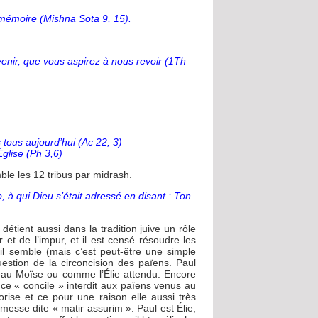
 mémoire (Mishna Sota 9, 15).
nir, que vous aspirez à nous revoir (1Th
 tous aujourd’hui (Ac 22, 3)
glise (Ph 3,6)
ble les 12 tribus par midrash.
b, à qui Dieu s’était adressé en disant : Ton
 détient aussi dans la tradition juive un rôle
r et de l’impur, et il est censé résoudre les
il semble (mais c’est peut-être une simple
estion de la circoncision des païens. Paul
eau Moïse ou comme l’Élie attendu. Encore
 ce « concile » interdit aux païens venus au
orise et ce pour une raison elle aussi très
omesse dite « matir assurim ». Paul est Élie,