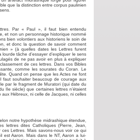
un artefact midrashique forgé pour figurer
le que la distinction entre corpus paulinien
 sens.
ttres. Par « Paul », il faut bien entendu
me, et non un personnage historique nommé
ons bien volontiers aux historiens le soin de
anon, et donc la question de savoir comment
ien » (à quelles dates les Lettres furent
a lourde tâche d’essayer d’expliquer le sens
lagés de ne pas avoir en plus à expliquer
classement de ces lettres. Dans vos Bibles
oissante, comme les sourates du Coran. Le
tête. Quand on pense que les Actes ne font
’il faut souhaiter beaucoup de courage aux
le par le fragment de Muratori (qui date du
u IIe siècle) que certaines lettres n’étaient
 aux Hébreux, ni celle de Jacques, ni celles
selon notre hypothèse midrashique étendue,
s lettres dites Catholiques (Pierre, Jean,
ur ces Lettres. Mais savons-nous voir ce qui
l est Aaron. Mais dans le NT, Aaron a lui-