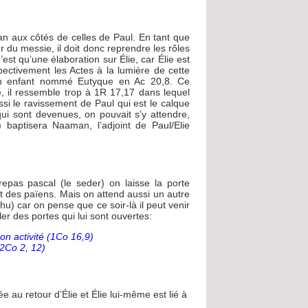
ean aux côtés de celles de Paul. En tant que
r du messie, il doit donc reprendre les rôles
st qu’une élaboration sur Élie, car Élie est
ectivement les Actes à la lumière de cette
un enfant nommé Eutyque en Ac 20,8. Ce
, il ressemble trop à 1R 17,17 dans lequel
ussi le ravissement de Paul qui est le calque
qui sont devenues, on pouvait s’y attendre,
) baptisera Naaman, l’adjoint de Paul/Elie
pas pascal (le seder) on laisse la porte
git des païens. Mais on attend aussi un autre
hu) car on pense que ce soir-là il peut venir
er des portes qui lui sont ouvertes:
on activité (1Co 16,9)
(2Co 2, 12)
 au retour d’Élie et Élie lui-même est lié à