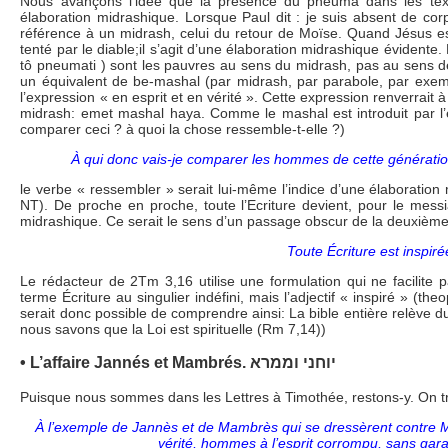
Nous avançons l’idée que la présence du pneuma dans les texte
élaboration midrashique. Lorsque Paul dit : je suis absent de corps
référence à un midrash, celui du retour de Moïse. Quand Jésus es
tenté par le diable;il s’agit d’une élaboration midrashique évidente
tô pneumati ) sont les pauvres au sens du midrash, pas au sens de
un équivalent de be-mashal (par midrash, par parabole, par exemp
l’expression « en esprit et en vérité ». Cette expression renverrait
midrash: emet mashal haya. Comme le mashal est introduit par l
comparer ceci ? à quoi la chose ressemble-t-elle ?)
À qui donc vais-je comparer les hommes de cette génération
le verbe « ressembler » serait lui-même l’indice d’une élaboratio
NT). De proche en proche, toute l’Ecriture devient, pour le messia
midrashique. Ce serait le sens d’un passage obscur de la deuxièm
Toute Écriture est inspiré
Le rédacteur de 2Tm 3,16 utilise une formulation qui ne facilite pa
terme Écriture au singulier indéfini, mais l’adjectif « inspiré » (t
serait donc possible de comprendre ainsi: La bible entière relève du
nous savons que la Loi est spirituelle (Rm 7,14))
• L’affaire Jannés et Mambrés. יוחני וממרא
Puisque nous sommes dans les Lettres à Timothée, restons-y. On t
À l’exemple de Jannès et de Mambrès qui se dressèrent contre Moï
vérité, hommes à l’esprit corrompu, sans garan