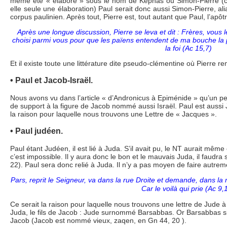
même été « élaboré » sous le nom de Képhas ou Simon-Pierre (cet
elle seule une élaboration) Paul serait donc aussi Simon-Pierre, al
corpus paulinien. Après tout, Pierre est, tout autant que Paul, l’apôt
Après une longue discussion, Pierre se leva et dit : Frères, vous 
choisi parmi vous pour que les païens entendent de ma bouche la
la foi (Ac 15,7)
Et il existe toute une littérature dite pseudo-clémentine où Pierre r
• Paul et Jacob-Israël.
Nous avons vu dans l’article « d’Andronicus à Epiménide » qu’un 
de support à la figure de Jacob nommé aussi Israël. Paul est aussi Ja
la raison pour laquelle nous trouvons une Lettre de « Jacques ».
• Paul judéen.
Paul étant Judéen, il est lié à Juda. S’il avait pu, le NT aurait m
c’est impossible. Il y aura donc le bon et le mauvais Juda, il faudra 
22). Paul sera donc relié à Juda. Il n’y a pas moyen de faire autrem
Pars, reprit le Seigneur, va dans la rue Droite et demande, dans 
Car le voilà qui prie (Ac 9,
Ce serait la raison pour laquelle nous trouvons une lettre de Jude à 
Juda, le fils de Jacob : Jude surnommé Barsabbas. Or Barsabbas signif
Jacob (Jacob est nommé vieux, zaqen, en Gn 44, 20 ).