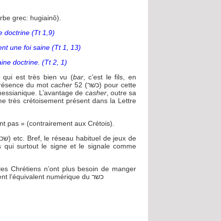
erbe grec: hugiainô).
e doctrine (Tt 1,9)
nt une foi saine (Tt 1, 13)
ine doctrine. (Tt 2, 1)
qui est très bien vu (
bar
, c’est le fils, en
 présence du mot
cacher
52 (כשר) pour cette
messianique. L’avantage de
casher
, outre sa
me très crétoisement présent dans la Lettre
t pas » (contrairement aux Crétois).
s qui surtout le signe et le signale comme
les Chrétiens n’ont plus besoin de manger
« , comme ils mangent directement le messie 52, ils mangent l’équivalent numérique du כשר