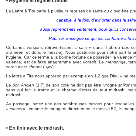
• Hygiène et régime crétois
La Lettre à Tite parle à plusieurs reprises de santé ou d’hygiène (v
capable, à la fois, d’exhorter dans la sain
aussi reprends-les vertement, pour qu’ils conserve
Pour toi, enseigne ce qui est conforme à la sa
Certaines versions rétrovertissent « sain » dans l’hébreu
bari
ce 
araméen, et donc le messie). Nous postulons pour notre part la
hygiène. Car ce terme a la bonne fortune de posséder la valence 
valence, est de faire anagramme avec
koresh
. Le
mensonge
, ter
serait alors
sheqer
(שקר).
La lettre à Tite nous apprend par exemple en 1,2 que Dieu « ne men
Le
bon Ancien
(1,7) de son coté ne doit pas être ivrogne
shikor
(שכור) etc. Bref, le réseau habituel de jeux de
sens qui fait la trame et le charme discret de tout midrash, mai
midrash.
Au passage, notez une des nombreuses raisons pour lesquelles 
«
cacher
• En finir avec le midrash.