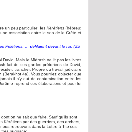
re un peu particulier: les
Kérétiens
(hébreu:
e une association entre le son de la Crête et
es Pelétiens, … défilaient devant le roi. (2S
oi David. Mais le Midrash ne lit pas les livres
sh fait de ces gardes prétoriens de David,
écider, trancher. Propre du travail judiciaire
ion (Berakhot 4a). Vous pourriez objecter que
 jamais il n’y eut de contamination entre les
-Jérôme reprend ces élaborations et pour lui
ont on ne sait que faire. Sauf qu’ils sont
es Kérétiens par des guerriers, des archers,
- nous retrouvons dans la Lettre à Tite ces
t très pugnace: