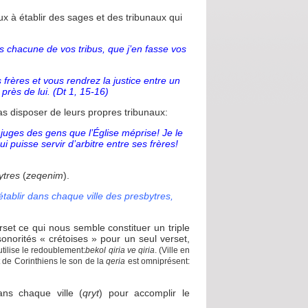
 à établir des sages et des tribunaux qui
chacune de vos tribus, que j’en fasse vos
frères et vous rendrez la justice entre un
rès de lui. (Dt 1, 15-16)
as disposer de leurs propres tribunaux:
 juges des gens que l’Église méprise! Je le
i puisse servir d’arbitre entre ses frères!
ytres
(
zeqenim
).
 établir dans chaque ville des presbytres,
rset ce qui nous semble constituer un triple
sonorités « crétoises » pour un seul verset,
 utilise le redoublement:
bekol qiria ve qiria
. (Ville en
t de Corinthiens le son de la
qeria
est omniprésent:
ans chaque ville (
qryt
) pour accomplir le