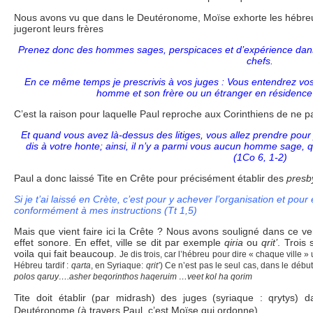
Nous avons vu que dans le Deutéronome, Moïse exhorte les hébreux
jugeront leurs frères
Prenez donc des hommes sages, perspicaces et d’expérience dans 
chefs.
En ce même temps je prescrivis à vos juges : Vous entendrez vos 
homme et son frère ou un étranger en résidence p
C’est la raison pour laquelle Paul reproche aux Corinthiens de ne p
Et quand vous avez là-dessus des litiges, vous allez prendre pour
dis à votre honte; ainsi, il n’y a parmi vous aucun homme sage, qu
(1Co 6, 1-2)
Paul a donc laissé Tite en Crête pour précisément établir des
presb
Si je t’ai laissé en Crète, c’est pour y achever l’organisation et pour
conformément à mes instructions (Tt 1,5)
Mais que vient faire ici la Crête ? Nous avons souligné dans ce ve
effet sonore. En effet, ville se dit par exemple
qiria
ou
qrit’
. Trois 
voila qui fait beaucoup.
Je dis trois, car l’hébreu pour dire « chaque ville »
Hébreu tardif :
qarta
, en Syriaque:
qrit’
) Ce n’est pas le seul cas, dans le débu
polos qaruy….asher beqorinthos haqeruim …veet kol ha qorim
Tite doit établir (par midrash) des juges (syriaque : qrytys) d
Deutéronome (à travers Paul, c’est Moïse qui ordonne).