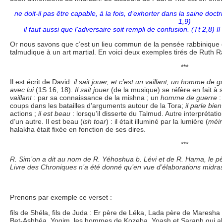
ne doit-il pas être capable, à la fois, d’exhorter dans la saine doc
1,9)
il faut aussi que l’adversaire soit rempli de confusion. (Tt 2,8) I
Or nous savons que c’est un lieu commun de la pensée rabbinique q
talmudique à un art martial. En voici deux exemples tirés de Ruth 
***
Il est écrit de David:
il sait jouer, et c’est un vaillant, un homme de g
avec lui
(1S 16, 18).
Il sait jouer
(de la musique) se réfère en fait à
vaillant
: par sa connaissance de la mishna ; un
homme de guerre
:
coups dans les batailles d’arguments autour de la Tora;
il parle bi
actions ;
il est beau
: lorsqu’il disserte du Talmud. Autre interprétatio
d’un autre. Il est beau (
ish toar
) : il était illuminé par la lumière (
méi
halakha était fixée en fonction de ses dires.
***
R. Sim’on a dit au nom de R. Yéhoshua b. Lévi et de R. Hama, le 
Livre des Chroniques n’a été donné qu’en vue d’élaborations midra
Prenons par exemple ce verset :
fils de Shéla, fils de Juda : Er père de Léka, Lada père de Maresha
Bet-Ashbéa. Yoqim, les hommes de Kozeba, Yoash et Saraph qui al