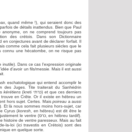
ax, quand même !), qui seraient donc des
parfois de détails inattendus. Bien que Paul
te anonyme, on ne comprend toujours pas
stion des crétois. Dans son Dictionnaire
rd en conjectures avant de déclarer forfait. Il
ais comme cela fait plusieurs siècles que le
ons connu une hécatombe, on ne risque pas
 inutile). Dans ce cas l’expression originale
 l’idée d’avoir un fils/messie. Mais il est aussi
it.
rash eschatologique qui entend accomplir le
des Juges. Tite traiterait du Sanhédrin
es
kérétiens
(kreti כרתי) et que ces derniers
e trouve en Crête. Or il existe en hébreu un
nt hors sujet. Certes. Mais
poireau
a aussi
le Cyrus (
koresh
, en hébreu) est dit être le
 histoire de ventre paresseux. Mais au fait
de-la-loi (ici travestis en Crétois) sont des
ianique en quelque sorte.