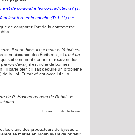
trine et de confondre les contradicteurs? (Tt
l faut leur fermer la bouche (Tt 1,11) etc.
ue de comparer l’art de la controverse
Rabba.
uerre, il parle bien, il est beau et Yahvé est
 sa connaissance des Écritures ; et
c’est un
 qui sait comment donner et recevoir des
en (navon davar)
il est riche de bonnes
n : il parle bien : il sait déduire un problème
r
) de la Loi. Et Yahvé est avec lui : La
père de R. Hoshea au nom de Rabbi : le
shiques.
Et non de vérités historiques.
 et les clans des producteurs de byssus à
lèrent se marier en Moab avant de revenir