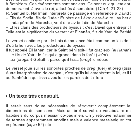
à Bethléem. Ces événements sont anciens. Ce sont eux qui étaient p
demeuraient là avec le roi, attachés à son atelier(1Ch 4, 21-23).
R. Samuel b. NaHman interpréta ce passage en référence à David 
– Fils de Shéla, fils de Juda : Er père de Léka: c’est-à-dire : av bet
– Lada père de Maresha, veut dire av bet din de Maresha.
– Et les clans des producteurs de byssus : c’est David qui entreprit 
Telle est la signification du verset : et Elhanân, fils de Yaïr, de Bet
Le verset continue par : le bois de sa lance était comme un lais de 
d’où le lien avec les producteurs de byssus.
Il fut appelé ElHanan, car le Saint béni soit-il fut gracieux (
el Hanan
– Le fils de Yaïr : le fils qui a grandi dans la forêt (
ya’ar
).
– tua (
oregim
) Goliath : parce qu’il tissa (
oreg
) le rideau.
Le verset joue sur les sonorités proches de
oreg
(tuer) et
oreg
(tiss
Autre interprétation de
oregim
, c’est qu’ils lui amenèrent la loi, et il
au Sanhédrin qui tissa avec lui les paroles de la Tora.
• Un texte très construit.
Il serait sans doute nécessaire de rétrovertir complétement la
dimensions de son sens. Mais un bref survol du vocabulaire m
habituels du corpus messianico-paulinien. On y retrouve notamment
de termes apparemment anodins mais à valence messianique: com
espérance (
tiqva
52) etc.