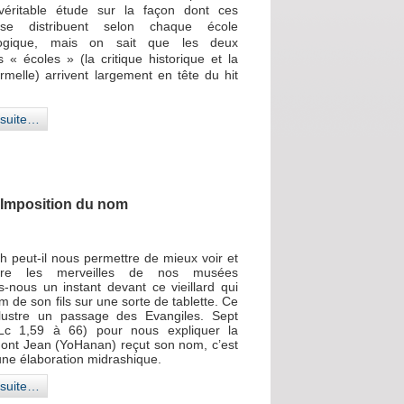
véritable étude sur la façon dont ces
 se distribuent selon chaque école
logique, mais on sait que les deux
s « écoles » (la critique historique et la
ormelle) arrivent largement en tête du hit
a suite…
Imposition du nom
h peut-il nous permettre de mieux voir et
dre les merveilles de nos musées
s-nous un instant devant ce vieillard qui
om de son fils sur une sorte de tablette. Ce
llustre un passage des Evangiles. Sept
(Lc 1,59 à 66) pour nous expliquer la
ont Jean (YoHanan) reçut son nom, c’est
’une élaboration midrashique.
a suite…