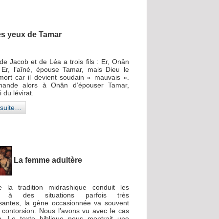
es yeux de Tamar
 de Jacob et de Léa a trois fils : Er, Onân
 Er, l’aîné, épouse Tamar, mais Dieu le
mort car il devient soudain « mauvais ».
ande alors à Onân d’épouser Tamar,
oi du lévirat.
a suite…
La femme adultère
e la tradition midrashique conduit les
s à des situations parfois très
santes, la gène occasionnée va souvent
a contorsion. Nous l’avons vu avec le cas
. Le texte biblique nous montrait une