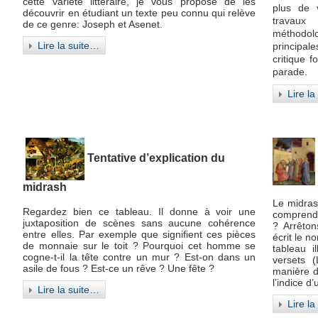
cette variété littéraire, je vous propose de les
plus de 
découvrir en étudiant un texte peu connu qui relève
travaux
de ce genre: Joseph et Asenet.
méthodo
Lire la suite…
principale
critique f
parade.
Lire l
Tentative d’explication du
midrash
Le midras
Regardez bien ce tableau. Il donne à voir une
compren
juxtaposition de scènes sans aucune cohérence
? Arrêton
entre elles. Par exemple que signifient ces pièces
écrit le n
de monnaie sur le toit ? Pourquoi cet homme se
tableau i
cogne-t-il la tête contre un mur ? Est-on dans un
versets 
asile de fous ? Est-ce un rêve ? Une fête ?
manière d
l’indice d
Lire la suite…
Lire l