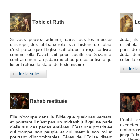
Tobie et Ruth
L
Si vous pouvez admirer, dans tous les musées
Juda, fils
d’Europe, des tableaux relatifs à l’histoire de Tobie,
et Shéla.
c’est parce que l’Eglise catholique a reçu ce livre,
punit de 
comme elle l’avait fait pour Judith ou Suzanne,
Juda dem
contrairement au judaïsme et au protestantisme qui
selon la l
lui ont refusé le statut de texte inspiré.
Lire l
Lire la suite…
Rahab restituée
Elle n’occupe dans la Bible que quelques versets,
L’oubli d
et pourtant il n’est pas un midrash juif qui ne parle
exégète
d’elle sur des pages entières. C’est une prostituée
embarras
qui trompe son peuple et qui ment à son roi et
jusqu’à l
pourtant d’innombrables Pères de l’Eglise disent
de Rahab